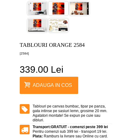
canvas
5
piese
-
>
Tablouri
canvas
6
TABLOURI ORANGE 2584
piese
-
[2584]
>
339.00 Lei
Tablouri
canvas
7
piese
ADAUGA IN COS
-
>
Tablouri
abstracte
Tablouri pe canvas bumbac, tipar pe panza,
-
gata intinse pe sasiuri lemn, grosime 20 mm.
>
Agatatori montate! Se expun pe cuie sau
dibluri.
Tablouri
Transport:
GRATUIT - comenzi peste 399 lei
flori
Pentru comenzi sub 399 lei - transport 19 lei.
-
Plata:
Ramburs la livrare sau Online cu card.