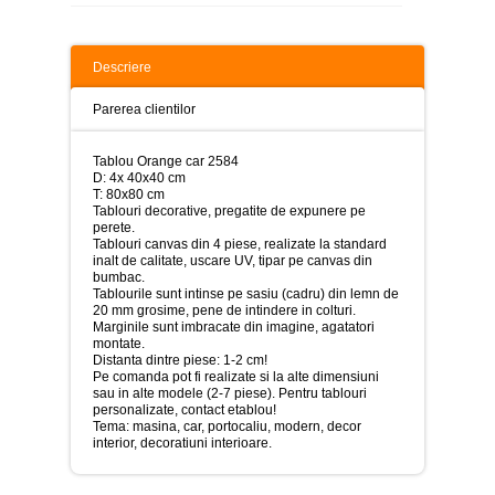
>
Tablouri
peisaje
Descriere
-
>
Parerea clientilor
Tablouri
dupa
Tablou Orange car 2584
picturi
D: 4x 40x40 cm
-
T: 80x80 cm
>
Tablouri decorative, pregatite de expunere pe
perete.
Tablouri
Tablouri canvas din 4 piese, realizate la standard
Living
inalt de calitate, uscare UV, tipar pe canvas din
-
bumbac.
>
Tablourile sunt intinse pe sasiu (cadru) din lemn de
20 mm grosime, pene de intindere in colturi.
Tablouri
Marginile sunt imbracate din imagine, agatatori
relax-
montate.
spa
Distanta dintre piese: 1-2 cm!
-
Pe comanda pot fi realizate si la alte dimensiuni
>
sau in alte modele (2-7 piese). Pentru tablouri
personalizate,
contact etablou!
Tema: masina, car, portocaliu, modern, decor
Tablouri
interior, decoratiuni interioare.
Beauty
Fashion
-