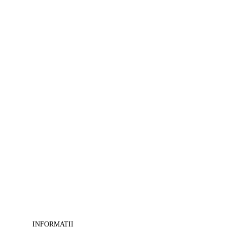
>
Tablouri
Feng-
shui
-
>
Tablouri
camera
copii
-
>
Tablouri
canvas
cu
cai
-
>
Tablouri
decorative
-
>
Tablouri
masini-
moto
INFORMATII