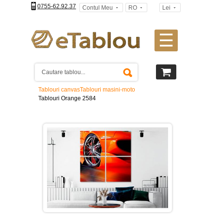
0755-62.92.37
Contul Meu
RO
Lei
☰
Tablouri
canvas
2
piese
-
Tablouri canvas
Tablouri masini-moto
>
Tablouri Orange 2584
Tablouri
canvas
3
piese
-
>
Tablouri
canvas
4
piese
-
>
Tablouri