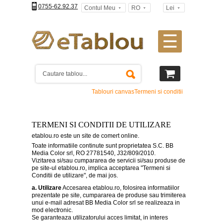
0755-62.92.37
Contul Meu
RO
Lei
☰
Tablouri
canvas
2
piese
-
Tablouri canvas
Termeni si conditii
>
Tablouri
canvas
TERMENI SI CONDITII DE UTILIZARE
3
piese
etablou.ro este un site de comert online.
-
Toate informatiile continute sunt proprietatea S.C. BB
>
Media Color srl, RO 27781540, J32/809/2010.
Vizitarea si/sau cumpararea de servicii si/sau produse de
Tablouri
pe site-ul etablou.ro, implica acceptarea "Termeni si
canvas
Conditii de utilizare", de mai jos.
4
piese
a. Utilizare
Accesarea etablou.ro, folosirea informatiilor
-
prezentate pe site, cumpararea de produse sau trimiterea
>
unui e-mail adresat BB Media Color srl se realizeaza in
mod electronic.
Se garanteaza utilizatorului acces limitat, in interes
Tablouri