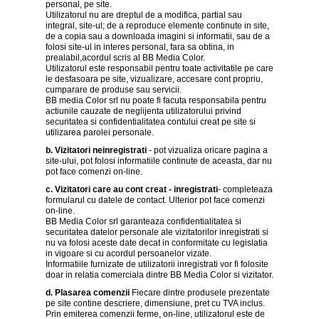
personal, pe site.
canvas
Utilizatorul nu are dreptul de a modifica, partial sau
5
integral, site-ul; de a reproduce elemente continute in site,
piese
de a copia sau a downloada imagini si informatii, sau de a
-
folosi site-ul in interes personal, fara sa obtina, in
>
prealabil,acordul scris al BB Media Color.
Utilizatorul este responsabil pentru toate activitatile pe care
Tablouri
le desfasoara pe site, vizualizare, accesare cont propriu,
canvas
cumparare de produse sau servicii.
6
BB media Color srl nu poate fi facuta responsabila pentru
piese
actiunile cauzate de neglijenta utilizatorului privind
-
securitatea si confidentialitatea contului creat pe site si
>
utilizarea parolei personale.
b. Vizitatori neinregistrati
- pot vizualiza oricare pagina a
Tablouri
site-ului, pot folosi informatiile continute de aceasta, dar nu
canvas
pot face comenzi on-line.
7
piese
c. Vizitatori care au cont creat - inregistrati
- completeaza
-
formularul cu datele de contact. Ulterior pot face comenzi
>
on-line.
BB Media Color srl garanteaza confidentialitatea si
Tablouri
securitatea datelor personale ale vizitatorilor inregistrati si
abstracte
nu va folosi aceste date decat in conformitate cu legislatia
-
in vigoare si cu acordul persoanelor vizate.
>
Informatiile furnizate de utilizatorii inregistrati vor fi folosite
doar in relatia comerciala dintre BB Media Color si vizitator.
Tablouri
d. Plasarea comenzii
Fiecare dintre produsele prezentate
flori
pe site contine descriere, dimensiune, pret cu TVA inclus.
-
Prin emiterea comenzii ferme, on-line, utilizatorul este de