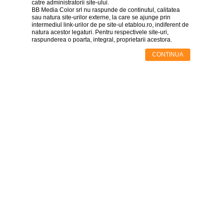
>
catre administratorii site-ului.
BB Media Color srl nu raspunde de continutul, calitatea
Tablouri
sau natura site-urilor externe, la care se ajunge prin
cu
intermediul link-urilor de pe site-ul etablou.ro, indiferent de
orase
natura acestor legaturi. Pentru respectivele site-uri,
-
raspunderea o poarta, integral, proprietarii acestora.
>
CONTINUA
Tablouri
Moderne
-
>
Tablouri
Bucatarie
-
>
Tablouri
terapia
in
culori
-
>
Tablouri
Dormitor
-