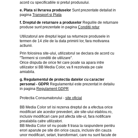
>
acord cu specificatiile si pretul produsului.
e. Plata si livrarea produselor
Sunt prezentate detaliat in
Tablouri
pagina
Transport si Plata
peisaje
-
f. Dreptul de returnare a produselor
Regulile de returnare
>
produse sunt prezentate in pagina
Conditii retur
Tablouri
Utilizatorul are dreptul legal sa returneze produsele in
dupa
termen de 14 zile de la data primirii lor, fara motivarea
picturi
actiunii.
-
Prin folosirea site-ului, utilizatorul se declara de acord cu
>
"Termeni si conditii de utilizare".
Orice disputa de orice fel care poate sa apara intre
Tablouri
utilizator si BB Media Color, va fi rezolvata pe cale
Living
amiabila.
-
>
g. Regulamentul de protectia datelor cu caracter
personal - GDPR
Regulamentul este prezentat in detaliu
in pagina
Regulament GDPR
Tablouri
relax-
Protectia Consumatorului -
site oficial
spa
-
BB Media Color srl isi rezerva dreptul de a efectua orice
>
modificari ale acestor prevederi, ale site-ului etablou.ro,
inclusiv modificari care pot afecta site-ul, fara notificare
Tablouri
prealabila catre utilizatori.
Beauty
BB Media Color srl nu poate fi trasa la raspundere pentru
Fashion
erori aparute pe site din orice cauza, inclusiv din cauza
-
unor modificari, setari, transformari, care nu sunt facute de