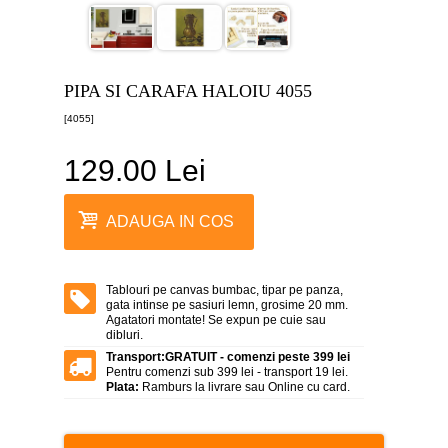
canvas
5
piese
-
>
PIPA SI CARAFA HALOIU 4055
Tablouri
[4055]
canvas
6
piese
129.00 Lei
-
>
Tablouri
ADAUGA IN COS
canvas
7
piese
-
Tablouri pe canvas bumbac, tipar pe panza,
>
gata intinse pe sasiuri lemn, grosime 20 mm.
Agatatori montate! Se expun pe cuie sau
Tablouri
dibluri.
abstracte
-
Transport:
GRATUIT - comenzi peste 399 lei
>
Pentru comenzi sub 399 lei - transport 19 lei.
Plata:
Ramburs la livrare sau Online cu card.
Tablouri
flori
-