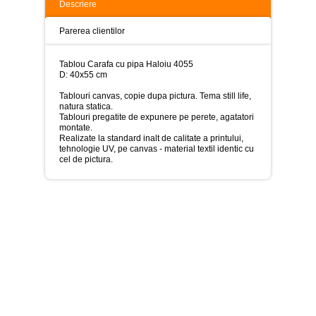
>
Descriere
Tablouri
Parerea clientilor
peisaje
-
>
Tablou Carafa cu pipa Haloiu 4055
D: 40x55 cm
Tablouri
dupa
Tablouri canvas, copie dupa pictura. Tema still life,
picturi
natura statica.
-
Tablouri pregatite de expunere pe perete, agatatori
>
montate.
Realizate la standard inalt de calitate a printului,
tehnologie UV, pe canvas - material textil identic cu
Tablouri
cel de pictura.
Living
-
>
Tablouri
relax-
spa
-
>
Tablouri
Beauty
Fashion
-