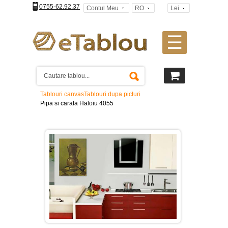
0755-62.92.37
Contul Meu
RO
Lei
☰
Tablouri
canvas
2
piese
-
Tablouri canvas
Tablouri dupa picturi
>
Pipa si carafa Haloiu 4055
Tablouri
canvas
3
piese
-
>
Tablouri
canvas
4
piese
-
>
Tablouri