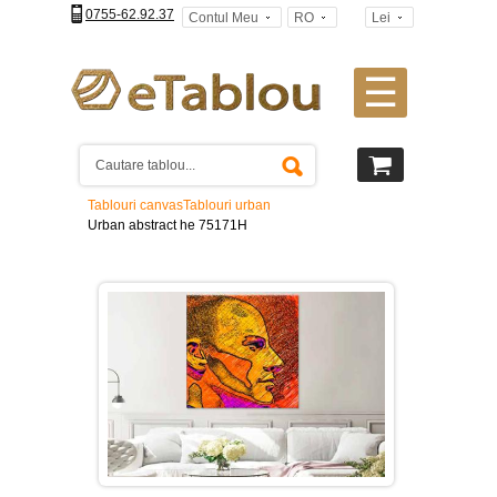
0755-62.92.37
Contul Meu
RO
Lei
☰
Tablouri
canvas
2
piese
-
Tablouri canvas
Tablouri urban
>
Urban abstract he 75171H
Tablouri
canvas
3
piese
-
>
Tablouri
canvas
4
piese
-
>
Tablouri