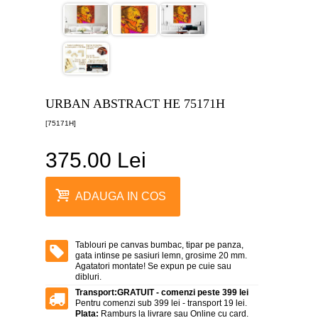
canvas
5
piese
-
>
Tablouri
canvas
6
URBAN ABSTRACT HE 75171H
piese
-
[75171H]
>
375.00 Lei
Tablouri
canvas
7
piese
ADAUGA IN COS
-
>
Tablouri
abstracte
Tablouri pe canvas bumbac, tipar pe panza,
-
gata intinse pe sasiuri lemn, grosime 20 mm.
>
Agatatori montate! Se expun pe cuie sau
dibluri.
Tablouri
Transport:
GRATUIT - comenzi peste 399 lei
flori
Pentru comenzi sub 399 lei - transport 19 lei.
-
Plata:
Ramburs la livrare sau Online cu card.