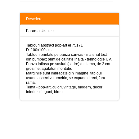
>
Tablouri
peisaje
Descriere
-
>
Parerea clientilor
Tablouri
dupa
Tablouri abstract pop-art el 75171
picturi
D: 100x100 cm
-
Tablouri printate pe panza canvas - material textil
>
din bumbac; print de calitate inalta - tehnologie UV.
Panza intinsa pe sasiuri (cadre) din lemn, de 2 cm
Tablouri
grosime, agatatori montate.
Living
Marginile sunt imbracate din imagine, tabloul
-
avand aspect volumetric; se expune direct, fara
>
rama.
Tema - pop-art, culori, vintage, modern, decor
Tablouri
interior, elegant, birou.
relax-
spa
-
>
Tablouri
Beauty
Fashion
-