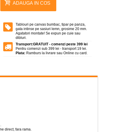
ADAUGA IN COS
Tablouri pe canvas bumbac, tipar pe panza,
gata intinse pe sasiuri lemn, grosime 20 mm.
Agatatori montate! Se expun pe cuie sau
dibluri.
Transport:
GRATUIT - comenzi peste 399 lei
Pentru comenzi sub 399 lei - transport 19 lei.
Plata:
Ramburs la livrare sau Online cu card.
.
e direct, fara rama.