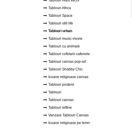
Tablouri Harti vechi
Tablouri Africa
Tablouri Space
Tablouri still life
Tablouri urban
Tablouri music-movie
Tablouri cu animale
Tablouri cofetarii-cafenele
Tablouri canvas pop-art
Tablouri Shabby Chic
Icoane religioase canvas
Tablouri postere
Tablouri
Tablouri canvas
Tablouri ieftine
Vanzare Tablouri Canvas
Icoane religioase pe lemn