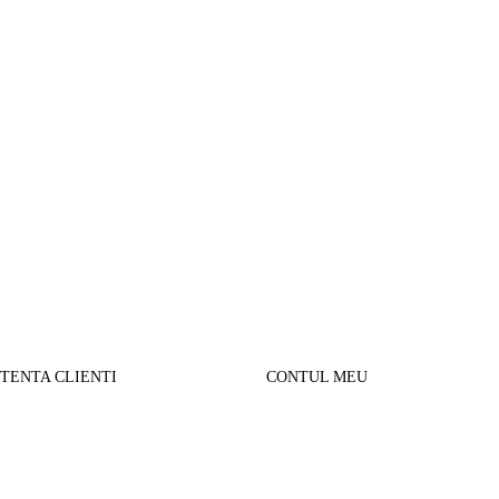
STENTA CLIENTI
CONTUL MEU
SUL MEU
Parerea clientilor
alizare comanda
Contul Meu
urnare produse
Istoric comenzi
sport si Plata
Cautare avansata