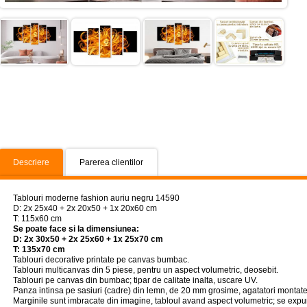
Descriere
Parerea clientilor
Tablouri moderne fashion auriu negru 14590
D: 2x 25x40 + 2x 20x50 + 1x 20x60 cm
T: 115x60 cm
Se poate face si la dimensiunea:
D: 2x 30x50 + 2x 25x60 + 1x 25x70 cm
T: 135x70 cm
Tablouri decorative printate pe canvas bumbac.
Tablouri multicanvas din 5 piese, pentru un aspect volumetric, deosebit.
Tablouri pe canvas din bumbac; tipar de calitate inalta, uscare UV.
Panza intinsa pe sasiuri (cadre) din lemn, de 20 mm grosime, agatatori montate
Marginile sunt imbracate din imagine, tabloul avand aspect volumetric; se expun