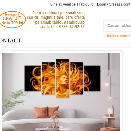
Bine ati venit pe eTablou.ro!
Login
/
Creeaza cont
Tablouri canva
ONTACT