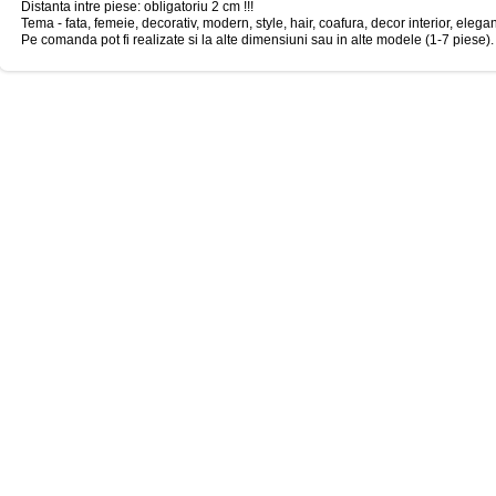
Distanta intre piese: obligatoriu 2 cm !!!
Tema - fata, femeie, decorativ, modern, style, hair, coafura, decor interior, elegant
Pe comanda pot fi realizate si la alte dimensiuni sau in alte modele (1-7 piese).