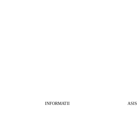
INFORMATII
ASI
CO
BB Media Color srl, CUI:RO27781540
Cont RON: RO57 INGB 0000 9999 1271
Fin
2802
ING Bank, SWIFT: INGBROBU
Ret
Strada Ștefan cel Mare 147, 550321 Sibiu,
Tran
RO