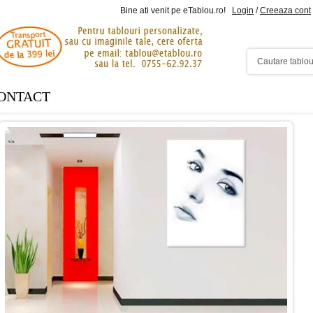
Bine ati venit pe eTablou.ro!
Login
/
Creeaza cont
ONTACT