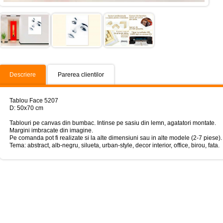
Descriere
Parerea clientilor
Tablou Face 5207
D: 50x70 cm
Tablouri pe canvas din bumbac. Intinse pe sasiu din lemn, agatatori montate.
Margini imbracate din imagine.
Pe comanda pot fi realizate si la alte dimensiuni sau in alte modele (2-7 piese).
Tema: abstract, alb-negru, silueta, urban-style, decor interior, office, birou, fata.