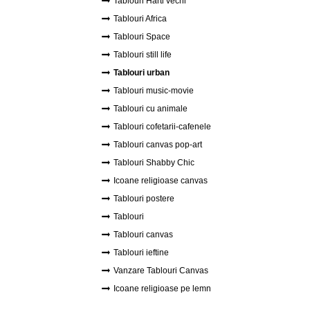
Tablouri Harti vechi
Tablouri Africa
Tablouri Space
Tablouri still life
Tablouri urban
Tablouri music-movie
Tablouri cu animale
Tablouri cofetarii-cafenele
Tablouri canvas pop-art
Tablouri Shabby Chic
Icoane religioase canvas
Tablouri postere
Tablouri
Tablouri canvas
Tablouri ieftine
Vanzare Tablouri Canvas
Icoane religioase pe lemn