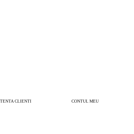
STENTA CLIENTI
CONTUL MEU
SUL MEU
Parerea clientilor
alizare comanda
Contul Meu
urnare produse
Istoric comenzi
sport si Plata
Cautare avansata