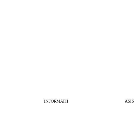
INFORMATII
ASI
CO
BB Media Color srl, CUI:RO27781540
Cont RON: RO57 INGB 0000 9999 1271
Fin
2802
ING Bank, SWIFT: INGBROBU
Ret
Strada Ștefan cel Mare 147, 550321 Sibiu,
Tran
RO