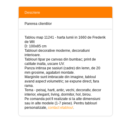
>
Tablouri
Descriere
peisaje
-
Parerea clientilor
>
Tablouri
Tablou map 11241 - harta lumii in 1660 de Frederik
dupa
de Wit
picturi
D: 100x85 cm
-
Tablouri decorative moderne, decoratiuni
>
interioare.
Tablouri tipar pe canvas din bumbac; print de
Tablouri
calitate inalta, uscare UV.
Living
Panza intinsa pe sasiuri (cadre) din lemn, de 20
-
mm grosime, agatatori montate.
>
Marginile sunt imbracate din imagine, tabloul
avand aspect volumetric; se expune direct, fara
rama.
Tablouri
Tema - peisaj, harti, antic, vechi, decorativ, decor
relax-
interior, elegant, living, dormitor, hol, birou.
spa
Pe comanda pot fi realizate si la alte dimensiuni
-
sau in alte modele (1-7 piese). Pentru tablouri
>
personalizate,
contact etablou!
.
Tablouri
Beauty
Fashion
-