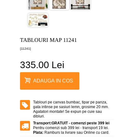
canvas
5
piese
-
>
Tablouri
canvas
TABLOURI MAP 11241
6
piese
[11241]
-
>
335.00 Lei
Tablouri
canvas
7
ADAUGA IN COS
piese
-
>
Tablouri
Tablouri pe canvas bumbac, tipar pe panza,
abstracte
gata intinse pe sasiuri lemn, grosime 20 mm.
-
Agatatori montate! Se expun pe cuie sau
>
dibluri.
Transport:
GRATUIT - comenzi peste 399 lei
Tablouri
Pentru comenzi sub 399 lei - transport 19 lei.
flori
Plata:
Ramburs la livrare sau Online cu card.
-