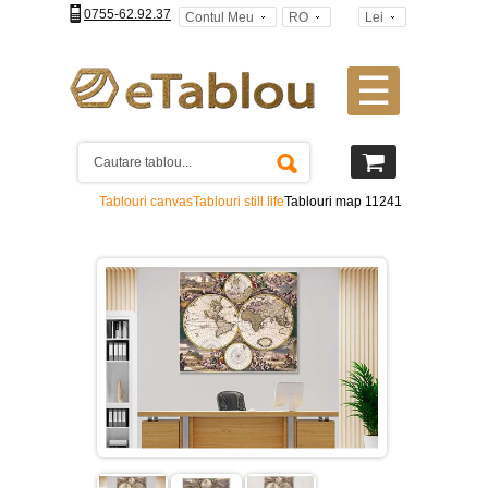
0755-62.92.37
Contul Meu
RO
Lei
☰
Tablouri
canvas
2
piese
-
Tablouri canvas
Tablouri still life
Tablouri map 11241
>
Tablouri
canvas
3
piese
-
>
Tablouri
canvas
4
piese
-
>
Tablouri