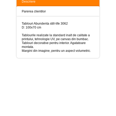
>
Descriere
Tablouri
Parerea clientilor
peisaje
-
>
Tablouri Abundenta still-life 3062
D: 100x70 cm
Tablouri
dupa
Tablourile realizate la standard inalt de calitate a
picturi
printului, tehnologie UV, pe canvas din bumbac.
-
Tablouri decorative pentru interior. Agatatoare
>
montata.
Margini din imagine, pentru un aspect volumetric.
Tablouri
Living
-
>
Tablouri
relax-
spa
-
>
Tablouri
Beauty
Fashion
-