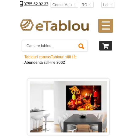
0755-62.92.37
Contul Meu
RO
Lei
☰
Tablouri
canvas
2
piese
-
Tablouri canvas
Tablouri still life
>
Abundenta still-life 3062
Tablouri
canvas
3
piese
-
>
Tablouri
canvas
4
piese
-
>
Tablouri