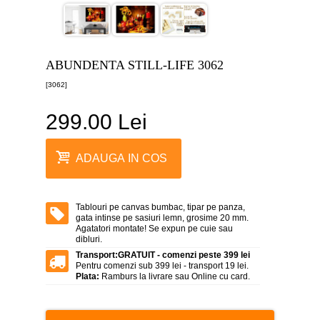
canvas
5
piese
-
>
ABUNDENTA STILL-LIFE 3062
Tablouri
[3062]
canvas
6
piese
299.00 Lei
-
>
Tablouri
ADAUGA IN COS
canvas
7
piese
-
Tablouri pe canvas bumbac, tipar pe panza,
>
gata intinse pe sasiuri lemn, grosime 20 mm.
Agatatori montate! Se expun pe cuie sau
Tablouri
dibluri.
abstracte
-
Transport:
GRATUIT - comenzi peste 399 lei
>
Pentru comenzi sub 399 lei - transport 19 lei.
Plata:
Ramburs la livrare sau Online cu card.
Tablouri
flori
-