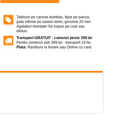
Tablouri pe canvas bumbac, tipar pe panza,
gata intinse pe sasiuri lemn, grosime 20 mm.
Agatatori montate! Se expun pe cuie sau
dibluri.
Transport:
GRATUIT - comenzi peste 399 lei
Pentru comenzi sub 399 lei - transport 19 lei.
Plata:
Ramburs la livrare sau Online cu card.