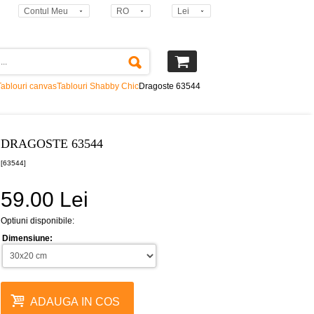
Contul Meu
RO
Lei
Tablouri canvas
Tablouri Shabby Chic
Dragoste 63544
DRAGOSTE 63544
[63544]
59.00 Lei
Optiuni disponibile:
Dimensiune:
ADAUGA IN COS