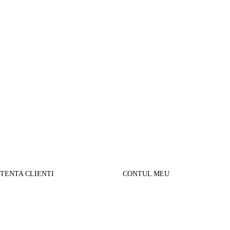
STENTA CLIENTI
CONTUL MEU
SUL MEU
Parerea clientilor
alizare comanda
Contul Meu
urnare produse
Istoric comenzi
sport si Plata
Cautare avansata