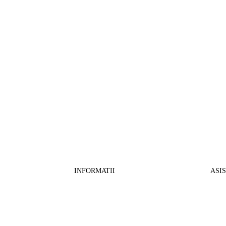
INFORMATII
ASI
CO
BB Media Color srl, CUI:RO27781540
Cont RON: RO57 INGB 0000 9999 1271
Fin
2802
ING Bank, SWIFT: INGBROBU
Ret
Strada Ștefan cel Mare 147, 550321 Sibiu,
Tran
RO