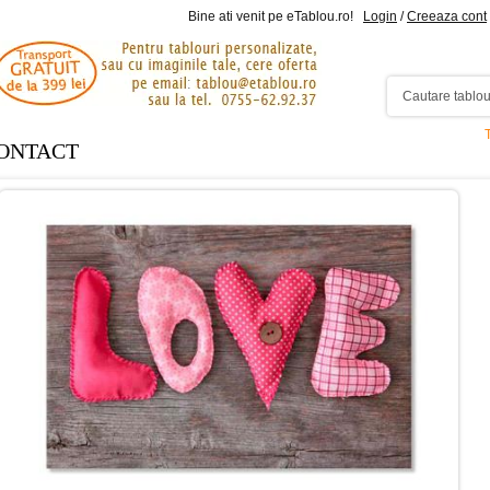
Bine ati venit pe eTablou.ro!
Login
/
Creeaza cont
ONTACT