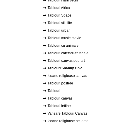
Tablouri Harti vechi
Tablouri Africa
Tablouri Space
Tablouri still life
Tablouri urban
Tablouri music-movie
Tablouri cu animale
Tablouri cofetarii-cafenele
Tablouri canvas pop-art
Tablouri Shabby Chic
Icoane religioase canvas
Tablouri postere
Tablouri
Tablouri canvas
Tablouri ieftine
Vanzare Tablouri Canvas
Icoane religioase pe lemn