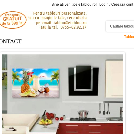
Bine ati venit pe eTablou.ro!
Login
/
Creeaza cont
Tablo
ONTACT