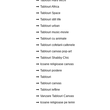
Tablouri Harti vechi
Tablouri Africa
Tablouri Space
Tablouri still life
Tablouri urban
Tablouri music-movie
Tablouri cu animale
Tablouri cofetarii-cafenele
Tablouri canvas pop-art
Tablouri Shabby Chic
Icoane religioase canvas
Tablouri postere
Tablouri
Tablouri canvas
Tablouri ieftine
Vanzare Tablouri Canvas
Icoane religioase pe lemn