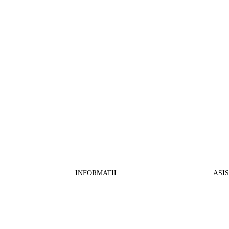
INFORMATII
ASI
CO
BB Media Color srl, CUI:RO27781540
Cont RON: RO57 INGB 0000 9999 1271
Fin
2802
ING Bank, SWIFT: INGBROBU
Ret
Strada Ștefan cel Mare 147, 550321 Sibiu,
Tran
RO