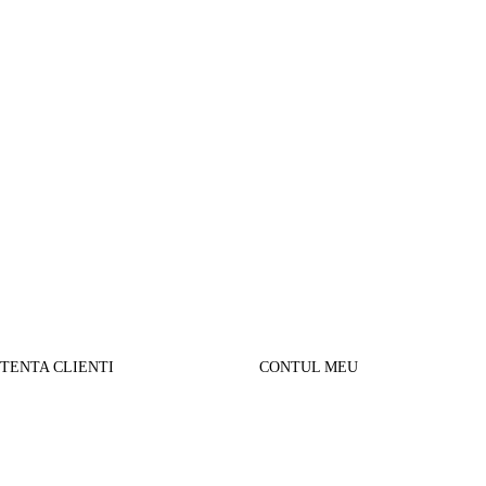
STENTA CLIENTI
CONTUL MEU
SUL MEU
Parerea clientilor
alizare comanda
Contul Meu
urnare produse
Istoric comenzi
sport si Plata
Cautare avansata