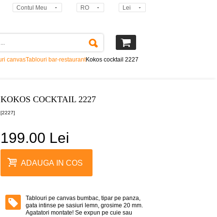
Contul Meu
RO
Lei
uri canvas
Tablouri bar-restaurant
Kokos cocktail 2227
KOKOS COCKTAIL 2227
[2227]
199.00 Lei
ADAUGA IN COS
Tablouri pe canvas bumbac, tipar pe panza,
gata intinse pe sasiuri lemn, grosime 20 mm.
Agatatori montate! Se expun pe cuie sau