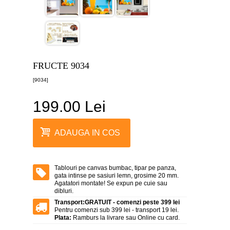
canvas
5
piese
-
>
Tablouri
canvas
FRUCTE 9034
6
piese
[9034]
-
>
199.00 Lei
Tablouri
canvas
7
ADAUGA IN COS
piese
-
>
Tablouri
Tablouri pe canvas bumbac, tipar pe panza,
abstracte
gata intinse pe sasiuri lemn, grosime 20 mm.
-
Agatatori montate! Se expun pe cuie sau
>
dibluri.
Transport:
GRATUIT - comenzi peste 399 lei
Tablouri
Pentru comenzi sub 399 lei - transport 19 lei.
flori
Plata:
Ramburs la livrare sau Online cu card.
-