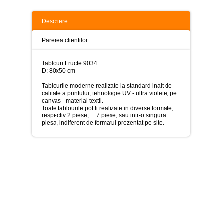
>
Tablouri
Descriere
peisaje
-
Parerea clientilor
>
Tablouri
Tablouri Fructe 9034
dupa
D: 80x50 cm
picturi
-
Tablourile moderne realizate la standard inalt de
>
calitate a printului, tehnologie UV - ultra violete, pe
canvas - material textil.
Tablouri
Toate tablourile pot fi realizate in diverse formate,
Living
respectiv 2 piese, ... 7 piese, sau intr-o singura
-
piesa, indiferent de formatul prezentat pe site.
>
Tablouri
relax-
spa
-
>
Tablouri
Beauty
Fashion
-