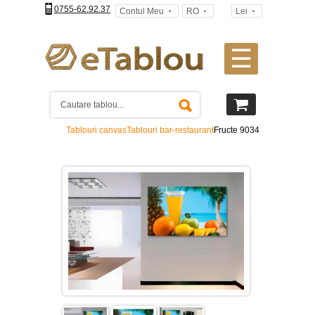
0755-62.92.37
Contul Meu
RO
Lei
☰
Tablouri
canvas
2
piese
-
Tablouri canvas
Tablouri bar-restaurant
Fructe 9034
>
Tablouri
canvas
3
piese
-
>
Tablouri
canvas
4
piese
-
>
Tablouri