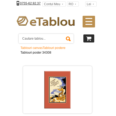
0755-62.92.37
Contul Meu
RO
Lei
☰
Tablouri
canvas
2
piese
-
Tablouri canvas
Tablouri postere
>
Tablouri poster 34308
Tablouri
canvas
3
piese
-
>
Tablouri
canvas
4
piese
-
>
Tablouri