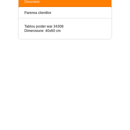
>
Descriere
Tablouri
Parerea clientilor
peisaje
-
>
Tablou poster war 34308
Dimensiune: 40x60 cm
Tablouri
dupa
picturi
-
>
Tablouri
Living
-
>
Tablouri
relax-
spa
-
>
Tablouri
Beauty
Fashion
-