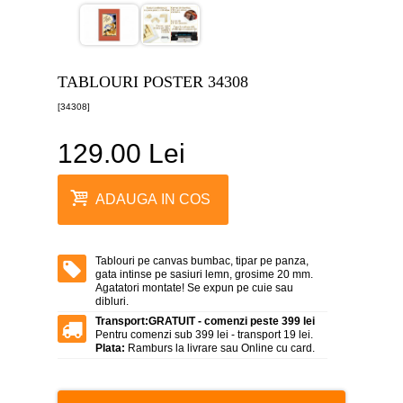
canvas
5
piese
-
>
TABLOURI POSTER 34308
Tablouri
[34308]
canvas
6
piese
129.00 Lei
-
>
Tablouri
ADAUGA IN COS
canvas
7
piese
-
Tablouri pe canvas bumbac, tipar pe panza,
>
gata intinse pe sasiuri lemn, grosime 20 mm.
Agatatori montate! Se expun pe cuie sau
Tablouri
dibluri.
abstracte
-
Transport:
GRATUIT - comenzi peste 399 lei
>
Pentru comenzi sub 399 lei - transport 19 lei.
Plata:
Ramburs la livrare sau Online cu card.
Tablouri
flori
-