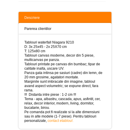
>
Tablouri
peisaje
Descriere
-
>
Parerea clientilor
Tablouri
dupa
Tablouri waterfall Niagara 9210
picturi
D: 3x 25x45 - 2x 25X70 cm
-
T: 125x80 cm
>
Tablouri canvas moderne, decor din 5 piese,
multicanvas pe panza.
Tablouri
Tablouri printate pe canvas din bumbac; tipar de
Living
calitate inalta, uscare UV.
-
Panza gata intinsa pe sasiuri (cadre) din lemn, de
>
20 mm grosime, agatatori montate.
Marginile sunt imbracate din imagine, tabloul
Tablouri
avand aspect volumetric; se expune direct, fara
relax-
rama.
spa
!!! Distanta intre piese : 1-2 cm !!!
-
Tema - apa, albastru, cascada, apus, asfintit, cer,
>
relax, decor interior, modern, living, dormitor,
bucatarie, birou.
Pe comanda pot fi realizate si la alte dimensiuni
Tablouri
sau in alte modele (1-7 piese). Pentru tablouri
Beauty
personalizate,
contact etablou!
.
Fashion
-