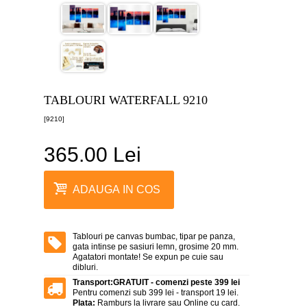
canvas
5
piese
-
>
Tablouri
canvas
6
TABLOURI WATERFALL 9210
piese
-
[9210]
>
365.00 Lei
Tablouri
canvas
7
piese
ADAUGA IN COS
-
>
Tablouri
abstracte
Tablouri pe canvas bumbac, tipar pe panza,
-
gata intinse pe sasiuri lemn, grosime 20 mm.
>
Agatatori montate! Se expun pe cuie sau
dibluri.
Tablouri
Transport:
GRATUIT - comenzi peste 399 lei
flori
Pentru comenzi sub 399 lei - transport 19 lei.
-
Plata:
Ramburs la livrare sau Online cu card.