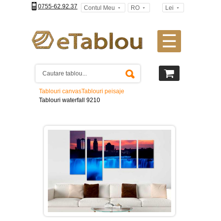
0755-62.92.37
Contul Meu
RO
Lei
☰
Tablouri
canvas
2
piese
-
Tablouri canvas
Tablouri peisaje
>
Tablouri waterfall 9210
Tablouri
canvas
3
piese
-
>
Tablouri
canvas
4
piese
-
>
Tablouri