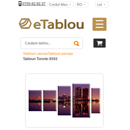
0755-62.92.37
Contul Meu
RO
Lei
☰
Tablouri
canvas
2
piese
-
Tablouri canvas
Tablouri peisaje
>
Tablouri Toronto 8593
Tablouri
canvas
3
piese
-
>
Tablouri
canvas
4
piese
-
>
Tablouri