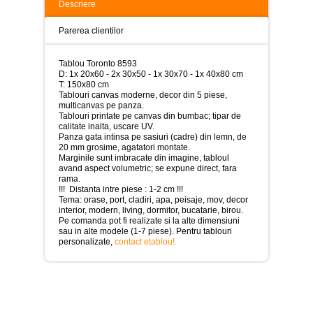
>
Descriere
Tablouri
Parerea clientilor
peisaje
-
>
Tablou Toronto 8593
D: 1x 20x60 - 2x 30x50 - 1x 30x70 - 1x 40x80 cm
Tablouri
T: 150x80 cm
dupa
Tablouri canvas moderne, decor din 5 piese,
picturi
multicanvas pe panza.
-
Tablouri printate pe canvas din bumbac; tipar de
>
calitate inalta, uscare UV.
Panza gata intinsa pe sasiuri (cadre) din lemn, de
20 mm grosime, agatatori montate.
Tablouri
Marginile sunt imbracate din imagine, tabloul
Living
avand aspect volumetric; se expune direct, fara
-
rama.
>
!!! Distanta intre piese : 1-2 cm !!!
Tema: orase, port, cladiri, apa, peisaje, mov, decor
Tablouri
interior, modern, living, dormitor, bucatarie, birou.
relax-
Pe comanda pot fi realizate si la alte dimensiuni
spa
sau in alte modele (1-7 piese). Pentru tablouri
-
personalizate,
contact etablou!
.
>
Tablouri
Beauty
Fashion
-