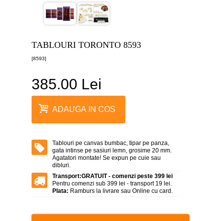
canvas
5
piese
-
>
TABLOURI TORONTO 8593
Tablouri
[8593]
canvas
6
piese
385.00 Lei
-
>
Tablouri
ADAUGA IN COS
canvas
7
piese
-
Tablouri pe canvas bumbac, tipar pe panza,
>
gata intinse pe sasiuri lemn, grosime 20 mm.
Agatatori montate! Se expun pe cuie sau
Tablouri
dibluri.
abstracte
-
Transport:
GRATUIT - comenzi peste 399 lei
>
Pentru comenzi sub 399 lei - transport 19 lei.
Plata:
Ramburs la livrare sau Online cu card.
Tablouri
flori
-