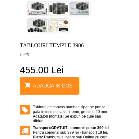
canvas
5
piese
-
>
Tablouri
canvas
6
TABLOURI TEMPLE 3986
piese
-
[3986]
>
455.00 Lei
Tablouri
canvas
7
piese
ADAUGA IN COS
-
>
Tablouri
abstracte
Tablouri pe canvas bumbac, tipar pe panza,
-
gata intinse pe sasiuri lemn, grosime 20 mm.
>
Agatatori montate! Se expun pe cuie sau
dibluri.
Tablouri
Transport:
GRATUIT - comenzi peste 399 lei
flori
Pentru comenzi sub 399 lei - transport 19 lei.
-
Plata:
Ramburs la livrare sau Online cu card.