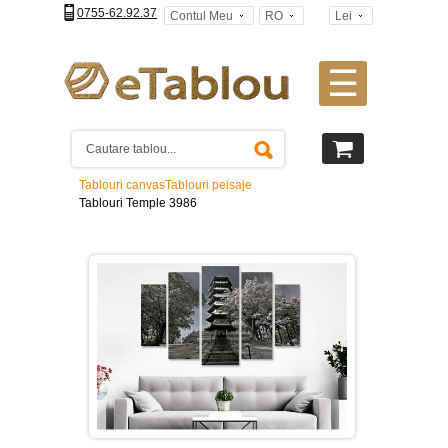
0755-62.92.37
Contul Meu
RO
Lei
☰
Tablouri
canvas
2
piese
-
Tablouri canvas
Tablouri peisaje
>
Tablouri Temple 3986
Tablouri
canvas
3
piese
-
>
Tablouri
canvas
4
piese
-
>
Tablouri