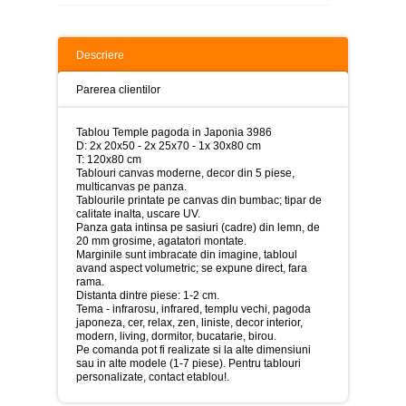
>
Tablouri
peisaje
Descriere
-
>
Parerea clientilor
Tablouri
dupa
Tablou Temple pagoda in Japonia 3986
picturi
D: 2x 20x50 - 2x 25x70 - 1x 30x80 cm
-
T: 120x80 cm
>
Tablouri canvas moderne, decor din 5 piese,
multicanvas pe panza.
Tablouri
Tablourile printate pe canvas din bumbac; tipar de
Living
calitate inalta, uscare UV.
-
Panza gata intinsa pe sasiuri (cadre) din lemn, de
>
20 mm grosime, agatatori montate.
Marginile sunt imbracate din imagine, tabloul
Tablouri
avand aspect volumetric; se expune direct, fara
relax-
rama.
spa
Distanta dintre piese: 1-2 cm.
-
Tema - infrarosu, infrared, templu vechi, pagoda
>
japoneza, cer, relax, zen, liniste, decor interior,
modern, living, dormitor, bucatarie, birou.
Pe comanda pot fi realizate si la alte dimensiuni
Tablouri
sau in alte modele (1-7 piese). Pentru tablouri
Beauty
personalizate,
contact etablou!
.
Fashion
-