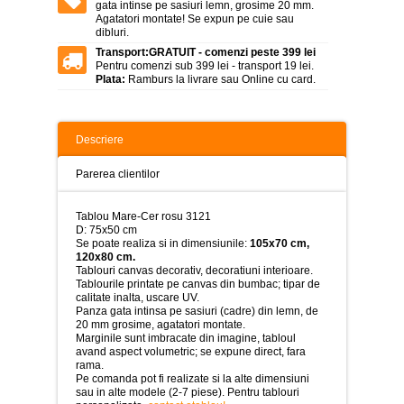
>
gata intinse pe sasiuri lemn, grosime 20 mm.
Agatatori montate! Se expun pe cuie sau
dibluri.
Tablouri
peisaje
Transport:
GRATUIT - comenzi peste 399 lei
-
Pentru comenzi sub 399 lei - transport 19 lei.
>
Plata:
Ramburs la livrare sau Online cu card.
Tablouri
dupa
picturi
Descriere
-
>
Parerea clientilor
Tablouri
Living
Tablou Mare-Cer rosu 3121
-
D: 75x50 cm
>
Se poate realiza si in dimensiunile:
105x70 cm,
120x80 cm.
Tablouri
Tablouri canvas decorativ, decoratiuni interioare.
relax-
Tablourile printate pe canvas din bumbac; tipar de
spa
calitate inalta, uscare UV.
-
Panza gata intinsa pe sasiuri (cadre) din lemn, de
>
20 mm grosime, agatatori montate.
Marginile sunt imbracate din imagine, tabloul
Tablouri
avand aspect volumetric; se expune direct, fara
Beauty
rama.
Fashion
Pe comanda pot fi realizate si la alte dimensiuni
-
sau in alte modele (2-7 piese). Pentru tablouri