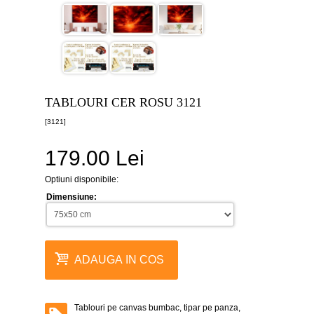
canvas
5
piese
-
>
Tablouri
canvas
6
TABLOURI CER ROSU 3121
piese
-
[3121]
>
179.00 Lei
Tablouri
canvas
7
Optiuni disponibile:
piese
-
Dimensiune:
>
Tablouri
abstracte
-
ADAUGA IN COS
>
Tablouri
flori
-
Tablouri pe canvas bumbac, tipar pe panza,