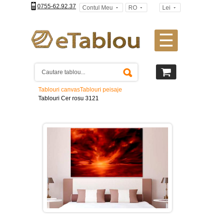
0755-62.92.37
Contul Meu
RO
Lei
☰
Tablouri
canvas
2
piese
-
Tablouri canvas
Tablouri peisaje
>
Tablouri Cer rosu 3121
Tablouri
canvas
3
piese
-
>
Tablouri
canvas
4
piese
-
>
Tablouri