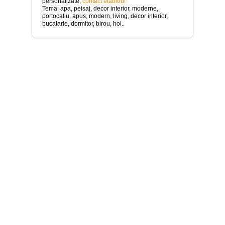
>
personalizate,
contact etablou!
Tema: apa, peisaj, decor interior, moderne,
portocaliu, apus, modern, living, decor interior,
Tablouri
bucatarie, dormitor, birou, hol..
cu
orase
-
>
Tablouri
Moderne
-
>
Tablouri
Bucatarie
-
>
Tablouri
terapia
in
culori
-
>
Tablouri
Dormitor
-