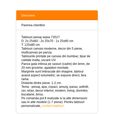
>
Tablouri
peisaje
Descriere
-
>
Parerea clientilor
Tablouri
dupa
Tablouri peisaj sepia 73527
picturi
D: 2x 25x60 - 2x 25x70 - 1x 25x80 cm
-
T: 125x80 cm
>
Tablouri canvas moderne, decor din 5 piese,
multicanvas pe panza.
Tablouri
Tablourile printate pe canvas din bumbac; tipar de
Living
calitate inalta, uscare UV.
-
Panza gata intinsa pe sasiuri (cadre) din lemn, de
>
20 mm grosime, agatatori montate.
Marginile sunt imbracate din imagine, tabloul
Tablouri
avand aspect volumetric; se expune direct, fara
relax-
rama.
spa
Distanta dintre piese: 1-2 cm.
-
Tema - peisaj, apa, copaci, amurg, parau, asfintit,
>
cer, relax, decor interior, modern, living, dormitor,
bucatarie, birou.
Pe comanda pot fi realizate si la alte dimensiuni
Tablouri
sau in alte modele (1-7 piese). Pentru tablouri
Beauty
personalizate,
contact etablou!
.
Fashion
-