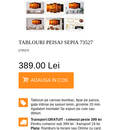
canvas
5
piese
-
>
Tablouri
canvas
6
TABLOURI PEISAJ SEPIA 73527
piese
-
[73527]
>
389.00 Lei
Tablouri
canvas
7
piese
ADAUGA IN COS
-
>
Tablouri
abstracte
Tablouri pe canvas bumbac, tipar pe panza,
-
gata intinse pe sasiuri lemn, grosime 20 mm.
>
Agatatori montate! Se expun pe cuie sau
dibluri.
Tablouri
Transport:
GRATUIT - comenzi peste 399 lei
flori
Pentru comenzi sub 399 lei - transport 19 lei.
-
Plata:
Ramburs la livrare sau Online cu card.