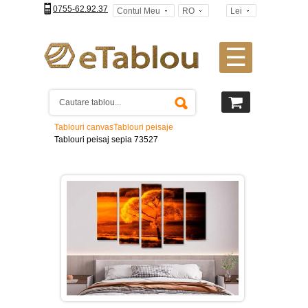
0755-62.92.37
Contul Meu
RO
Lei
☰
Tablouri
canvas
2
piese
-
Tablouri canvas
Tablouri peisaje
>
Tablouri peisaj sepia 73527
Tablouri
canvas
3
piese
-
>
Tablouri
canvas
4
piese
-
>
Tablouri