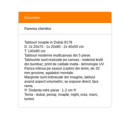
>
Tablouri
peisaje
Descriere
-
>
Parerea clientilor
Tablouri
dupa
Tablouri noapte in Dubai 9178
picturi
D: 2x 20x70 - 1x 20x80 - 2x 40x50 cm
-
T: 140x80 cm
>
Tablouri moderne multicanvas din 5 piese.
Tablourile sunt realizate pe canvas - material textil
Tablouri
din bumbac; print de calitate inalta - tehnologie UV.
Living
Panza intinsa pe sasiuri (cadre) din lemn, de 20
-
mm grosime, agatatori montate.
>
Marginile sunt imbracate din imagine, tabloul
avand aspect volumetric; se expune direct, fara
Tablouri
rama.
relax-
!!! Distanta intre piese : 1-2 cm !!!
spa
Tema - dubai, peisaj, noapte, night, oras, maro,
-
lumini.
>
Tablouri
Beauty
Fashion
-