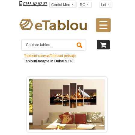
0755-62.92.37
Contul Meu
RO
Lei
☰
Tablouri
canvas
2
piese
-
Tablouri canvas
Tablouri peisaje
>
Tablouri noapte in Dubai 9178
Tablouri
canvas
3
piese
-
>
Tablouri
canvas
4
piese
-
>
Tablouri