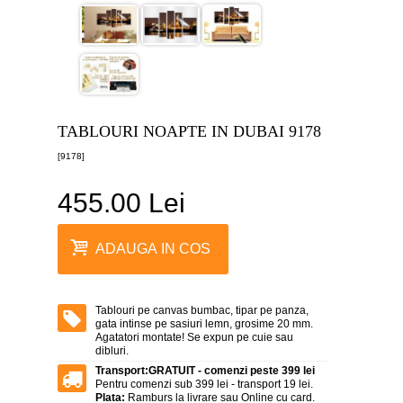
canvas
5
piese
-
>
Tablouri
canvas
6
TABLOURI NOAPTE IN DUBAI 9178
piese
-
[9178]
>
455.00 Lei
Tablouri
canvas
7
piese
ADAUGA IN COS
-
>
Tablouri
abstracte
Tablouri pe canvas bumbac, tipar pe panza,
-
gata intinse pe sasiuri lemn, grosime 20 mm.
>
Agatatori montate! Se expun pe cuie sau
dibluri.
Tablouri
Transport:
GRATUIT - comenzi peste 399 lei
flori
Pentru comenzi sub 399 lei - transport 19 lei.
-
Plata:
Ramburs la livrare sau Online cu card.