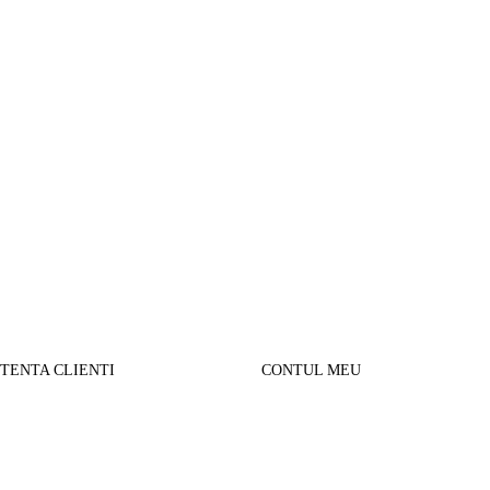
STENTA CLIENTI
CONTUL MEU
SUL MEU
Parerea clientilor
alizare comanda
Contul Meu
urnare produse
Istoric comenzi
sport si Plata
Cautare avansata