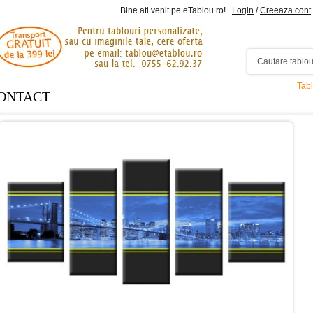
Bine ati venit pe eTablou.ro!
Login
/
Creeaza cont
Tabl
ONTACT