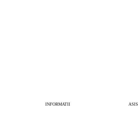
INFORMATII
ASI
CO
BB Media Color srl, CUI:RO27781540
Cont RON: RO57 INGB 0000 9999 1271
Fin
2802
ING Bank, SWIFT: INGBROBU
Ret
Strada Ștefan cel Mare 147, 550321 Sibiu,
Tran
RO