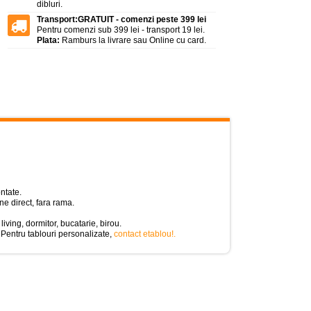
dibluri.
Transport:
GRATUIT - comenzi peste 399 lei
Pentru comenzi sub 399 lei - transport 19 lei.
Plata:
Ramburs la livrare sau Online cu card.
ntate.
e direct, fara rama.
living, dormitor, bucatarie, birou.
 Pentru tablouri personalizate,
contact etablou!
.