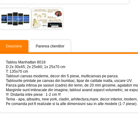
Descriere
Parerea clientilor
Tablou Manhattan 8018
D:2x 30x45; 2x 25x60; 1x 25x70 cm
T: 135x70 cm
Tablouri canvas moderne, decor din 5 piese, multicanvas pe panza.
Tablourile printate pe canvas din bumbac; tipar de calitate inalta, uscare UV.
Panza gata intinsa pe sasiuri (cadre) din lemn, de 20 mm grosime, agatatori mo
Marginile sunt imbracate din imagine, tabloul avand aspect volumetric; se expun
!!! Distanta intre piese : 1-2 cm !!!
Tema - apa, albastru, new york, cladiri, arhitectura,mare, decor interior, modern, 
Pe comanda pot fi realizate si la alte dimensiuni sau in alte modele (1-7 piese).