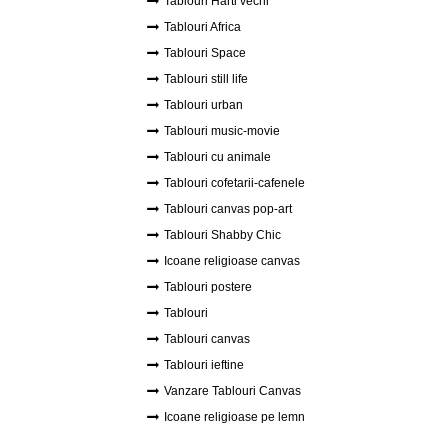
Tablouri Harti vechi
Tablouri Africa
Tablouri Space
Tablouri still life
Tablouri urban
Tablouri music-movie
Tablouri cu animale
Tablouri cofetarii-cafenele
Tablouri canvas pop-art
Tablouri Shabby Chic
Icoane religioase canvas
Tablouri postere
Tablouri
Tablouri canvas
Tablouri ieftine
Vanzare Tablouri Canvas
Icoane religioase pe lemn