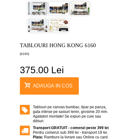
canvas
5
piese
-
>
Tablouri
canvas
6
TABLOURI HONG KONG 6160
piese
-
[6160]
>
375.00 Lei
Tablouri
canvas
7
piese
ADAUGA IN COS
-
>
Tablouri
abstracte
Tablouri pe canvas bumbac, tipar pe panza,
-
gata intinse pe sasiuri lemn, grosime 20 mm.
>
Agatatori montate! Se expun pe cuie sau
dibluri.
Tablouri
Transport:
GRATUIT - comenzi peste 399 lei
flori
Pentru comenzi sub 399 lei - transport 19 lei.
-
Plata:
Ramburs la livrare sau Online cu card.