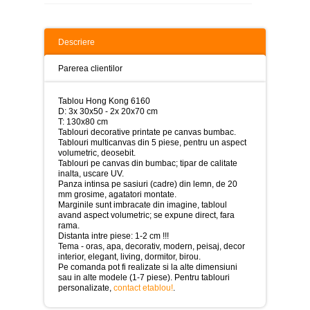
>
Tablouri
peisaje
Descriere
-
>
Parerea clientilor
Tablouri
dupa
Tablou Hong Kong 6160
picturi
D: 3x 30x50 - 2x 20x70 cm
-
T: 130x80 cm
>
Tablouri decorative printate pe canvas bumbac.
Tablouri multicanvas din 5 piese, pentru un aspect
Tablouri
volumetric, deosebit.
Living
Tablouri pe canvas din bumbac; tipar de calitate
-
inalta, uscare UV.
>
Panza intinsa pe sasiuri (cadre) din lemn, de 20
mm grosime, agatatori montate.
Tablouri
Marginile sunt imbracate din imagine, tabloul
relax-
avand aspect volumetric; se expune direct, fara
spa
rama.
-
Distanta intre piese: 1-2 cm !!!
>
Tema - oras, apa, decorativ, modern, peisaj, decor
interior, elegant, living, dormitor, birou.
Pe comanda pot fi realizate si la alte dimensiuni
Tablouri
sau in alte modele (1-7 piese). Pentru tablouri
Beauty
personalizate,
contact etablou!
.
Fashion
-