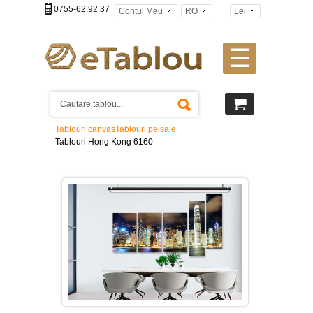
0755-62.92.37
Contul Meu
RO
Lei
☰
Tablouri
canvas
2
piese
-
Tablouri canvas
Tablouri peisaje
>
Tablouri Hong Kong 6160
Tablouri
canvas
3
piese
-
>
Tablouri
canvas
4
piese
-
>
Tablouri