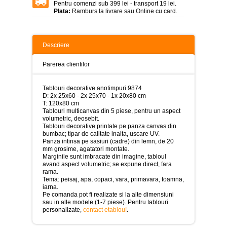
>
Pentru comenzi sub 399 lei - transport 19 lei.
Plata:
Ramburs la livrare sau Online cu card.
Tablouri
peisaje
-
>
Descriere
Tablouri
Parerea clientilor
dupa
picturi
-
Tablouri decorative anotimpuri 9874
>
D: 2x 25x60 - 2x 25x70 - 1x 20x80 cm
T: 120x80 cm
Tablouri
Tablouri multicanvas din 5 piese, pentru un aspect
Living
volumetric, deosebit.
-
Tablouri decorative printate pe panza canvas din
>
bumbac; tipar de calitate inalta, uscare UV.
Panza intinsa pe sasiuri (cadre) din lemn, de 20
Tablouri
mm grosime, agatatori montate.
relax-
Marginile sunt imbracate din imagine, tabloul
spa
avand aspect volumetric; se expune direct, fara
-
rama.
>
Tema: peisaj, apa, copaci, vara, primavara, toamna,
iarna.
Pe comanda pot fi realizate si la alte dimensiuni
Tablouri
sau in alte modele (1-7 piese). Pentru tablouri
Beauty
personalizate,
contact etablou!
.
Fashion
-