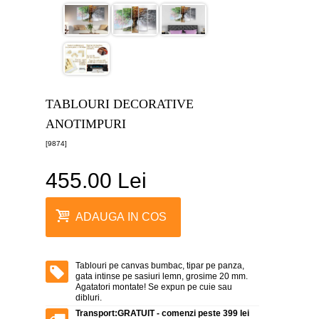
canvas
5
piese
-
>
Tablouri
canvas
6
TABLOURI DECORATIVE
piese
-
ANOTIMPURI
>
[9874]
Tablouri
canvas
455.00 Lei
7
piese
-
>
ADAUGA IN COS
Tablouri
abstracte
-
>
Tablouri pe canvas bumbac, tipar pe panza,
gata intinse pe sasiuri lemn, grosime 20 mm.
Agatatori montate! Se expun pe cuie sau
Tablouri
dibluri.
flori
-
Transport:
GRATUIT - comenzi peste 399 lei