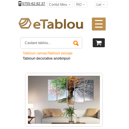
0755-62.92.37
Contul Meu
RO
Lei
☰
Tablouri
canvas
2
piese
-
Tablouri canvas
Tablouri peisaje
>
Tablouri decorative anotimpuri
Tablouri
canvas
3
piese
-
>
Tablouri
canvas
4
piese
-
>
Tablouri