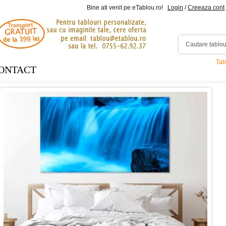
Bine ati venit pe eTablou.ro!
Login
/
Creeaza cont
Tab
ONTACT