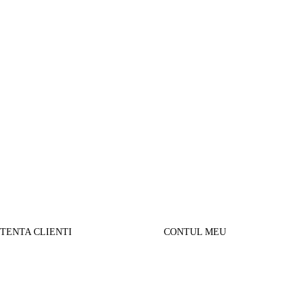
STENTA CLIENTI
CONTUL MEU
SUL MEU
Parerea clientilor
alizare comanda
Contul Meu
urnare produse
Istoric comenzi
sport si Plata
Cautare avansata