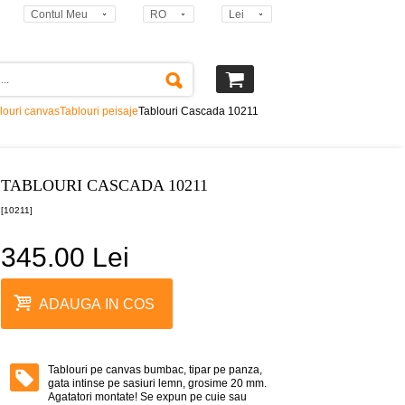
Contul Meu
RO
Lei
louri canvas
Tablouri peisaje
Tablouri Cascada 10211
TABLOURI CASCADA 10211
[10211]
345.00 Lei
ADAUGA IN COS
Tablouri pe canvas bumbac, tipar pe panza,
gata intinse pe sasiuri lemn, grosime 20 mm.
Agatatori montate! Se expun pe cuie sau