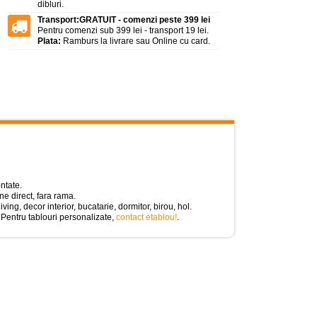
dibluri.
Transport:
GRATUIT - comenzi peste 399 lei
Pentru comenzi sub 399 lei - transport 19 lei.
Plata:
Ramburs la livrare sau Online cu card.
ntate.
e direct, fara rama.
ing, decor interior, bucatarie, dormitor, birou, hol.
 Pentru tablouri personalizate,
contact etablou!
.