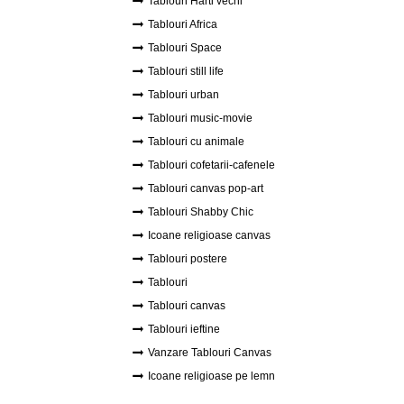
Tablouri Harti vechi
Tablouri Africa
Tablouri Space
Tablouri still life
Tablouri urban
Tablouri music-movie
Tablouri cu animale
Tablouri cofetarii-cafenele
Tablouri canvas pop-art
Tablouri Shabby Chic
Icoane religioase canvas
Tablouri postere
Tablouri
Tablouri canvas
Tablouri ieftine
Vanzare Tablouri Canvas
Icoane religioase pe lemn