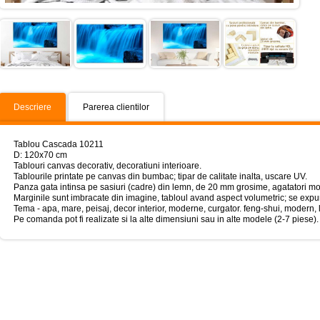
Descriere
Parerea clientilor
Tablou Cascada 10211
D: 120x70 cm
Tablouri canvas decorativ, decoratiuni interioare.
Tablourile printate pe canvas din bumbac; tipar de calitate inalta, uscare UV.
Panza gata intinsa pe sasiuri (cadre) din lemn, de 20 mm grosime, agatatori mo
Marginile sunt imbracate din imagine, tabloul avand aspect volumetric; se expun
Tema - apa, mare, peisaj, decor interior, moderne, curgator. feng-shui, modern, liv
Pe comanda pot fi realizate si la alte dimensiuni sau in alte modele (2-7 piese).