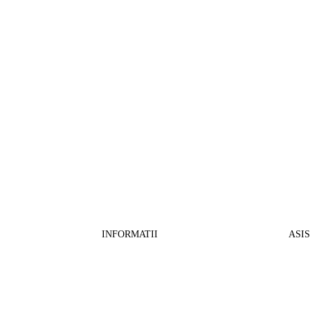
INFORMATII
ASI
CO
BB Media Color srl, CUI:RO27781540
Cont RON: RO57 INGB 0000 9999 1271
Fin
2802
ING Bank, SWIFT: INGBROBU
Ret
Strada Ștefan cel Mare 147, 550321 Sibiu,
Tran
RO