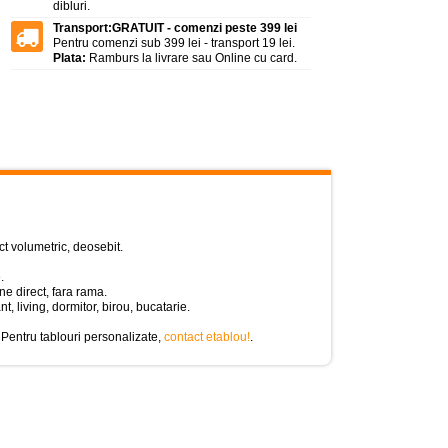
dibluri.
Transport:
GRATUIT - comenzi peste 399 lei
Pentru comenzi sub 399 lei - transport 19 lei.
Plata:
Ramburs la livrare sau Online cu card.
ct volumetric, deosebit.
.
e direct, fara rama.
nt, living, dormitor, birou, bucatarie.
 Pentru tablouri personalizate,
contact etablou!
.