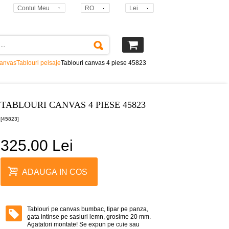
Contul Meu
RO
Lei
canvas
Tablouri peisaje
Tablouri canvas 4 piese 45823
TABLOURI CANVAS 4 PIESE 45823
[45823]
325.00 Lei
ADAUGA IN COS
Tablouri pe canvas bumbac, tipar pe panza,
gata intinse pe sasiuri lemn, grosime 20 mm.
Agatatori montate! Se expun pe cuie sau