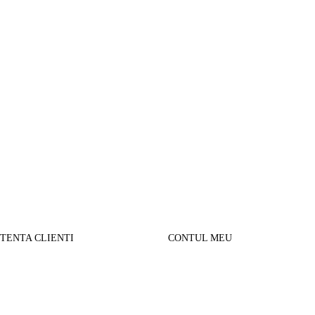
STENTA CLIENTI
CONTUL MEU
SUL MEU
Parerea clientilor
alizare comanda
Contul Meu
urnare produse
Istoric comenzi
sport si Plata
Cautare avansata