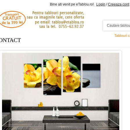
Bine ati venit pe eTablou.ro!
Login
/
Creeaza cont
Tablouri 
ONTACT