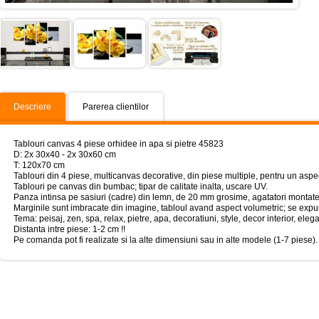
Descriere
Parerea clientilor
Tablouri canvas 4 piese orhidee in apa si pietre 45823
D: 2x 30x40 - 2x 30x60 cm
T: 120x70 cm
Tablouri din 4 piese, multicanvas decorative, din piese multiple, pentru un aspe
Tablouri pe canvas din bumbac; tipar de calitate inalta, uscare UV.
Panza intinsa pe sasiuri (cadre) din lemn, de 20 mm grosime, agatatori montate
Marginile sunt imbracate din imagine, tabloul avand aspect volumetric; se expun
Tema: peisaj, zen, spa, relax, pietre, apa, decoratiuni, style, decor interior, elega
Distanta intre piese: 1-2 cm !!
Pe comanda pot fi realizate si la alte dimensiuni sau in alte modele (1-7 piese).