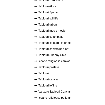
Tablouri Harti vechi
Tablouri Africa
Tablouri Space
Tablouri still life
Tablouri urban
Tablouri music-movie
Tablouri cu animale
Tablouri cofetarii-cafenele
Tablouri canvas pop-art
Tablouri Shabby Chic
Icoane religioase canvas
Tablouri postere
Tablouri
Tablouri canvas
Tablouri ieftine
Vanzare Tablouri Canvas
Icoane religioase pe lemn