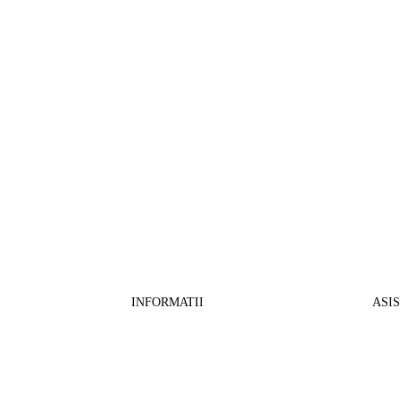
INFORMATII
ASI
CO
BB Media Color srl, CUI:RO27781540
Cont RON: RO57 INGB 0000 9999 1271
Fin
2802
ING Bank, SWIFT: INGBROBU
Ret
Strada Ștefan cel Mare 147, 550321 Sibiu,
Tran
RO