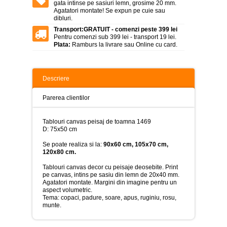
>
gata intinse pe sasiuri lemn, grosime 20 mm.
Agatatori montate! Se expun pe cuie sau
dibluri.
Tablouri
peisaje
Transport:
GRATUIT - comenzi peste 399 lei
-
Pentru comenzi sub 399 lei - transport 19 lei.
>
Plata:
Ramburs la livrare sau Online cu card.
Tablouri
dupa
picturi
Descriere
-
>
Parerea clientilor
Tablouri
Living
Tablouri canvas peisaj de toamna 1469
-
D: 75x50 cm
>
Se poate realiza si la:
90x60 cm, 105x70 cm,
Tablouri
120x80 cm.
relax-
spa
Tablouri canvas decor cu peisaje deosebite. Print
-
pe canvas, intins pe sasiu din lemn de 20x40 mm.
>
Agatatori montate. Margini din imagine pentru un
aspect volumetric.
Tablouri
Tema: copaci, padure, soare, apus, ruginiu, rosu,
Beauty
munte.
Fashion
-