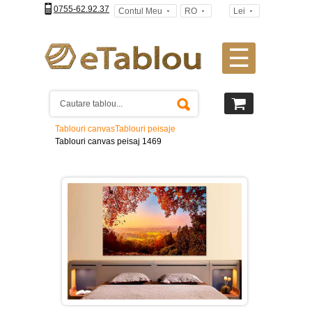
0755-62.92.37
Contul Meu
RO
Lei
☰
Tablouri
canvas
2
piese
-
Tablouri canvas
Tablouri peisaje
>
Tablouri canvas peisaj 1469
Tablouri
canvas
3
piese
-
>
Tablouri
canvas
4
piese
-
>
Tablouri