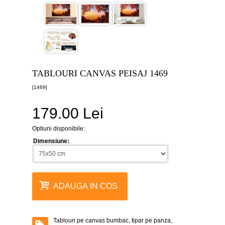
canvas
5
piese
-
>
Tablouri
canvas
6
TABLOURI CANVAS PEISAJ 1469
piese
-
[1469]
>
179.00 Lei
Tablouri
canvas
7
Optiuni disponibile:
piese
-
Dimensiune:
>
Tablouri
abstracte
-
ADAUGA IN COS
>
Tablouri
flori
-
Tablouri pe canvas bumbac, tipar pe panza,