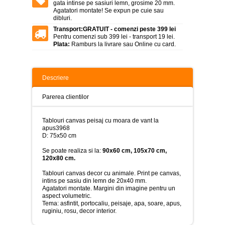
>
gata intinse pe sasiuri lemn, grosime 20 mm.
Agatatori montate! Se expun pe cuie sau
dibluri.
Tablouri
peisaje
Transport:
GRATUIT - comenzi peste 399 lei
-
Pentru comenzi sub 399 lei - transport 19 lei.
>
Plata:
Ramburs la livrare sau Online cu card.
Tablouri
dupa
picturi
Descriere
-
>
Parerea clientilor
Tablouri
Living
Tablouri canvas peisaj cu moara de vant la
-
apus3968
>
D: 75x50 cm
Tablouri
Se poate realiza si la:
90x60 cm, 105x70 cm,
relax-
120x80 cm.
spa
-
Tablouri canvas decor cu animale. Print pe canvas,
>
intins pe sasiu din lemn de 20x40 mm.
Agatatori montate. Margini din imagine pentru un
Tablouri
aspect volumetric.
Beauty
Tema: asfintit, portocaliu, peisaje, apa, soare, apus,
Fashion
ruginiu, rosu, decor interior.
-