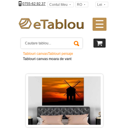
0755-62.92.37
Contul Meu
RO
Lei
☰
Tablouri
canvas
2
piese
-
Tablouri canvas
Tablouri peisaje
>
Tablouri canvas moara de vant
Tablouri
canvas
3
piese
-
>
Tablouri
canvas
4
piese
-
>
Tablouri