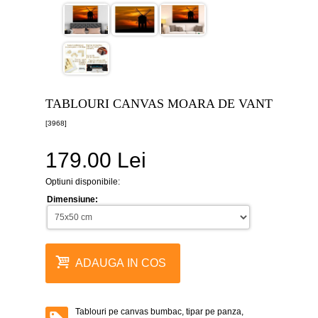
canvas
5
piese
-
>
Tablouri
canvas
6
TABLOURI CANVAS MOARA DE VANT
piese
-
[3968]
>
179.00 Lei
Tablouri
canvas
7
Optiuni disponibile:
piese
-
Dimensiune:
>
Tablouri
abstracte
-
ADAUGA IN COS
>
Tablouri
flori
-
Tablouri pe canvas bumbac, tipar pe panza,