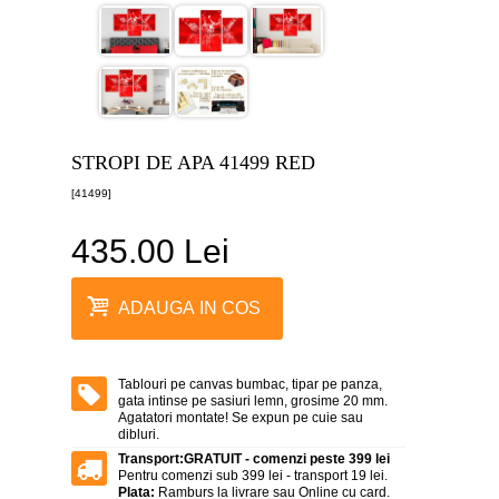
canvas
5
piese
-
>
Tablouri
canvas
6
STROPI DE APA 41499 RED
piese
-
[41499]
>
435.00 Lei
Tablouri
canvas
7
piese
ADAUGA IN COS
-
>
Tablouri
abstracte
Tablouri pe canvas bumbac, tipar pe panza,
-
gata intinse pe sasiuri lemn, grosime 20 mm.
>
Agatatori montate! Se expun pe cuie sau
dibluri.
Tablouri
Transport:
GRATUIT - comenzi peste 399 lei
flori
Pentru comenzi sub 399 lei - transport 19 lei.
-
Plata:
Ramburs la livrare sau Online cu card.