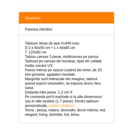
>
Tablouri
peisaje
Descriere
-
>
Parerea clientilor
Tablouri
dupa
Tablouri stropi de apa 41499 rosu
picturi
D:2 x 40x50 cm + 1 x 40x80 cm
-
T: 120x80 cm
>
Tablou canvas 3 piese, multicanvas pe panza.
Tablouri pe canvas din bumbac; tipar de calitate
Tablouri
inalta, uscare UV.
Living
Panza intinsa pe sasiuri (cadre) din lemn, de 20
-
mm grosime, agatatori montate.
>
Marginile sunt imbracate din imagine, tabloul
avand aspect volumetric; se expune direct, fara
Tablouri
rama.
relax-
Distanta intre piese: 1-2 cm !!!
spa
Pe comanda pot fi realizate si la alte dimensiuni
-
sau in alte modele (1-7 piese). Pentru tablouri
>
personalizate,
contact etablou!
.
Tema - peisaj, natura, decorativ, decor interior, red,
elegant, living, dormitor, hol, birou.
Tablouri
Beauty
Fashion
-