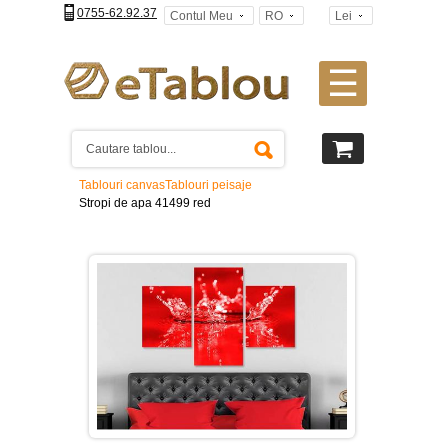
0755-62.92.37
Contul Meu
RO
Lei
☰
Tablouri
canvas
2
piese
-
Tablouri canvas
Tablouri peisaje
>
Stropi de apa 41499 red
Tablouri
canvas
3
piese
-
>
Tablouri
canvas
4
piese
-
>
Tablouri