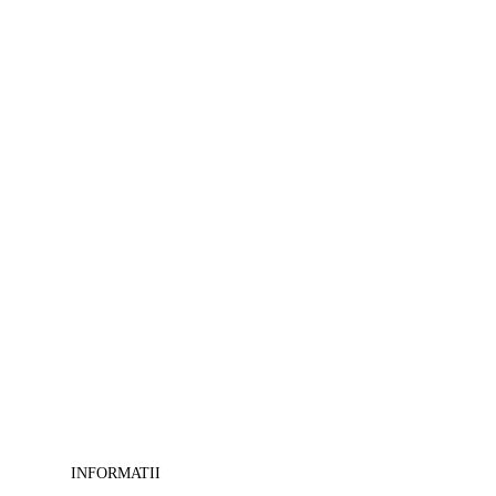
>
Tablouri
Feng-
shui
-
>
Tablouri
camera
copii
-
>
Tablouri
canvas
cu
cai
-
>
Tablouri
decorative
-
>
Tablouri
masini-
INFORMATII
moto