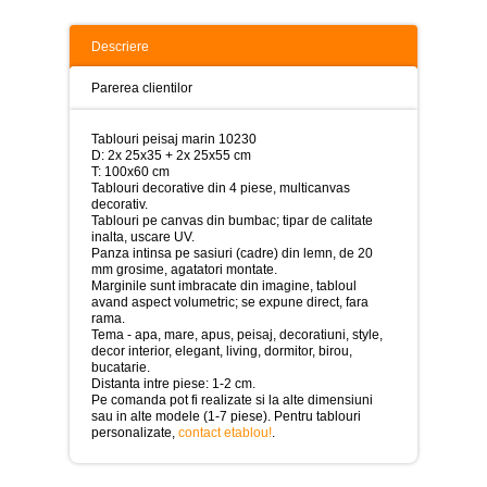
>
Tablouri
Descriere
peisaje
-
Parerea clientilor
>
Tablouri
Tablouri peisaj marin 10230
dupa
D: 2x 25x35 + 2x 25x55 cm
picturi
T: 100x60 cm
-
Tablouri decorative din 4 piese, multicanvas
>
decorativ.
Tablouri pe canvas din bumbac; tipar de calitate
Tablouri
inalta, uscare UV.
Living
Panza intinsa pe sasiuri (cadre) din lemn, de 20
-
mm grosime, agatatori montate.
>
Marginile sunt imbracate din imagine, tabloul
avand aspect volumetric; se expune direct, fara
rama.
Tablouri
Tema - apa, mare, apus, peisaj, decoratiuni, style,
relax-
decor interior, elegant, living, dormitor, birou,
spa
bucatarie.
-
Distanta intre piese: 1-2 cm.
>
Pe comanda pot fi realizate si la alte dimensiuni
sau in alte modele (1-7 piese). Pentru tablouri
Tablouri
personalizate,
contact etablou!
.
Beauty
Fashion
-