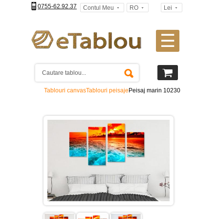
0755-62.92.37
Contul Meu
RO
Lei
☰
Tablouri
canvas
2
piese
-
Tablouri canvas
Tablouri peisaje
Peisaj marin 10230
>
Tablouri
canvas
3
piese
-
>
Tablouri
canvas
4
piese
-
>
Tablouri