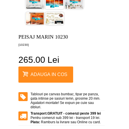
canvas
5
piese
-
>
Tablouri
canvas
PEISAJ MARIN 10230
6
piese
[10230]
-
>
265.00 Lei
Tablouri
canvas
7
ADAUGA IN COS
piese
-
>
Tablouri
Tablouri pe canvas bumbac, tipar pe panza,
abstracte
gata intinse pe sasiuri lemn, grosime 20 mm.
-
Agatatori montate! Se expun pe cuie sau
>
dibluri.
Transport:
GRATUIT - comenzi peste 399 lei
Tablouri
Pentru comenzi sub 399 lei - transport 19 lei.
flori
Plata:
Ramburs la livrare sau Online cu card.
-