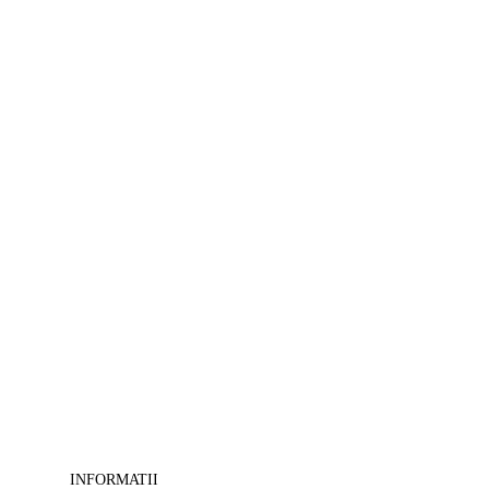
>
Tablouri
Feng-
shui
-
>
Tablouri
camera
copii
-
>
Tablouri
canvas
cu
cai
-
>
Tablouri
decorative
-
>
Tablouri
masini-
INFORMATII
moto