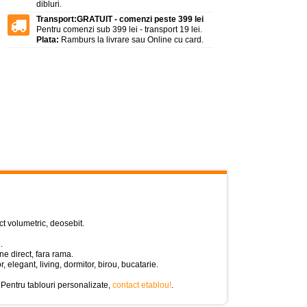
dibluri.
Transport:
GRATUIT - comenzi peste 399 lei
Pentru comenzi sub 399 lei - transport 19 lei.
Plata:
Ramburs la livrare sau Online cu card.
ct volumetric, deosebit.
.
e direct, fara rama.
or, elegant, living, dormitor, birou, bucatarie.
 Pentru tablouri personalizate,
contact etablou!
.