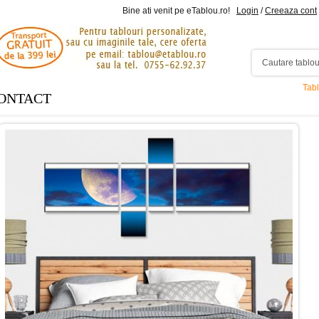
Bine ati venit pe eTablou.ro!
Login
/
Creeaza cont
Tabl
ONTACT