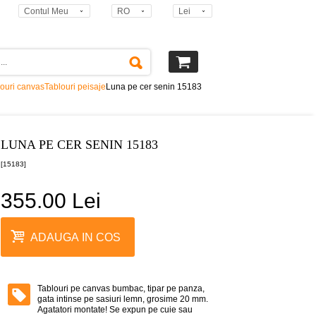
Contul Meu
RO
Lei
ouri canvas
Tablouri peisaje
Luna pe cer senin 15183
LUNA PE CER SENIN 15183
[15183]
355.00 Lei
ADAUGA IN COS
Tablouri pe canvas bumbac, tipar pe panza,
gata intinse pe sasiuri lemn, grosime 20 mm.
Agatatori montate! Se expun pe cuie sau