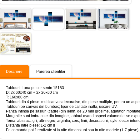
Descriere
Parerea clientilor
Tablouri Luna pe cer senin 15183
D: 2x 60x40 cm + 2x 20x60 cm
T: 160x80 cm
Tablouri din 4 piese, multicanvas decorative, din piese multiple, pentru un aspe
Tablouri pe canvas din bumbac; tipar de calitate inalta, uscare UV.
Panza intinsa pe sasiuri (cadre) din lemn, de 20 mm grosime, agatatori montate
Marginile sunt imbracate din imagine, tabloul avand aspect volumetric; se expun
Tema: abstract, gri, alb-negru, argintiu, cerc, linii, decoratiuni, style, decor interi
Distanta intre piese: 1-2 cm !!
Pe comanda pot fi realizate si la alte dimensiuni sau in alte modele (1-7 piese).