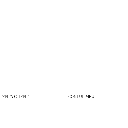
STENTA CLIENTI
CONTUL MEU
SUL MEU
Parerea clientilor
alizare comanda
Contul Meu
urnare produse
Istoric comenzi
sport si Plata
Cautare avansata