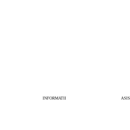
INFORMATII
ASI
CO
BB Media Color srl, CUI:RO27781540
Cont RON: RO57 INGB 0000 9999 1271
Fin
2802
ING Bank, SWIFT: INGBROBU
Ret
Strada Ștefan cel Mare 147, 550321 Sibiu,
Tran
RO