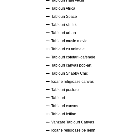
Tablouri Harti vechi
Tablouri Africa
Tablouri Space
Tablouri still life
Tablouri urban
Tablouri music-movie
Tablouri cu animale
Tablouri cofetarii-cafenele
Tablouri canvas pop-art
Tablouri Shabby Chic
Icoane religioase canvas
Tablouri postere
Tablouri
Tablouri canvas
Tablouri ieftine
Vanzare Tablouri Canvas
Icoane religioase pe lemn