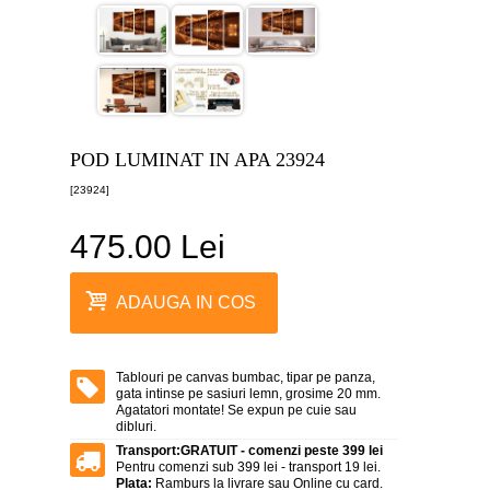
canvas
5
piese
-
>
Tablouri
canvas
6
POD LUMINAT IN APA 23924
piese
-
[23924]
>
475.00 Lei
Tablouri
canvas
7
piese
ADAUGA IN COS
-
>
Tablouri
abstracte
Tablouri pe canvas bumbac, tipar pe panza,
-
gata intinse pe sasiuri lemn, grosime 20 mm.
>
Agatatori montate! Se expun pe cuie sau
dibluri.
Tablouri
Transport:
GRATUIT - comenzi peste 399 lei
flori
Pentru comenzi sub 399 lei - transport 19 lei.
-
Plata:
Ramburs la livrare sau Online cu card.