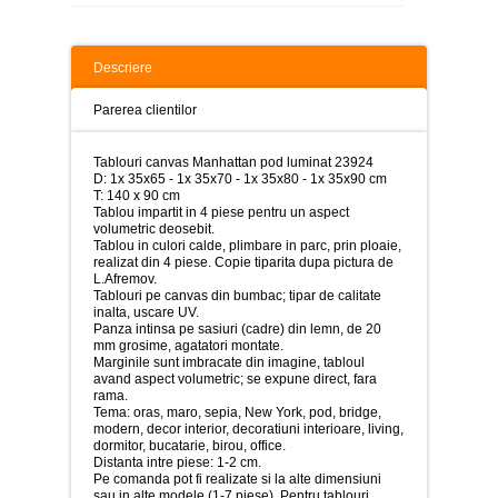
>
Tablouri
peisaje
Descriere
-
>
Parerea clientilor
Tablouri
dupa
Tablouri canvas Manhattan pod luminat 23924
picturi
D: 1x 35x65 - 1x 35x70 - 1x 35x80 - 1x 35x90 cm
-
T: 140 x 90 cm
>
Tablou impartit in 4 piese pentru un aspect
volumetric deosebit.
Tablouri
Tablou in culori calde, plimbare in parc, prin ploaie,
Living
realizat din 4 piese. Copie tiparita dupa pictura de
-
L.Afremov.
>
Tablouri pe canvas din bumbac; tipar de calitate
inalta, uscare UV.
Tablouri
Panza intinsa pe sasiuri (cadre) din lemn, de 20
relax-
mm grosime, agatatori montate.
spa
Marginile sunt imbracate din imagine, tabloul
-
avand aspect volumetric; se expune direct, fara
>
rama.
Tema: oras, maro, sepia, New York, pod, bridge,
modern, decor interior, decoratiuni interioare, living,
Tablouri
dormitor, bucatarie, birou, office.
Beauty
Distanta intre piese: 1-2 cm.
Fashion
Pe comanda pot fi realizate si la alte dimensiuni
-
sau in alte modele (1-7 piese). Pentru tablouri