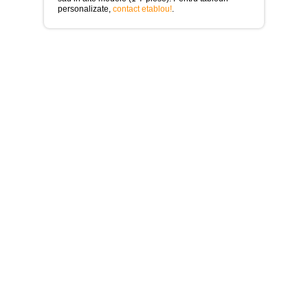
>
personalizate,
contact etablou!
.
Tablouri
cu
orase
-
>
Tablouri
Moderne
-
>
Tablouri
Bucatarie
-
>
Tablouri
terapia
in
culori
-
>
Tablouri
Dormitor
-