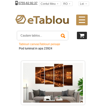
0755-62.92.37
Contul Meu
RO
Lei
☰
Tablouri
canvas
2
piese
-
Tablouri canvas
Tablouri peisaje
>
Pod luminat in apa 23924
Tablouri
canvas
3
piese
-
>
Tablouri
canvas
4
piese
-
>
Tablouri