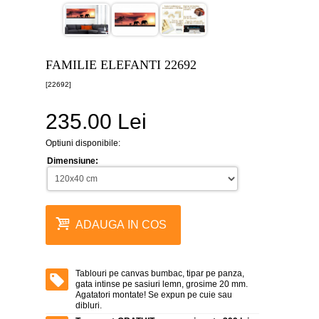
canvas
5
piese
-
>
FAMILIE ELEFANTI 22692
Tablouri
[22692]
canvas
6
piese
235.00 Lei
-
>
Optiuni disponibile:
Tablouri
Dimensiune:
canvas
7
piese
-
>
ADAUGA IN COS
Tablouri
abstracte
-
>
Tablouri pe canvas bumbac, tipar pe panza,
gata intinse pe sasiuri lemn, grosime 20 mm.
Tablouri
Agatatori montate! Se expun pe cuie sau
flori
dibluri.
-