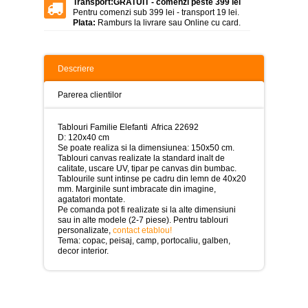
Transport:
GRATUIT - comenzi peste 399 lei
>
Pentru comenzi sub 399 lei - transport 19 lei.
Plata:
Ramburs la livrare sau Online cu card.
Tablouri
peisaje
-
>
Descriere
Tablouri
dupa
Parerea clientilor
picturi
-
>
Tablouri Familie Elefanti Africa 22692
D: 120x40 cm
Tablouri
Se poate realiza si la dimensiunea: 150x50 cm.
Living
Tablouri canvas realizate la standard inalt de
-
calitate, uscare UV, tipar pe canvas din bumbac.
>
Tablourile sunt intinse pe cadru din lemn de 40x20
mm. Marginile sunt imbracate din imagine,
agatatori montate.
Tablouri
Pe comanda pot fi realizate si la alte dimensiuni
relax-
sau in alte modele (2-7 piese). Pentru tablouri
spa
personalizate,
contact etablou!
-
Tema: copac, peisaj, camp, portocaliu, galben,
>
decor interior.
Tablouri
Beauty
Fashion
-