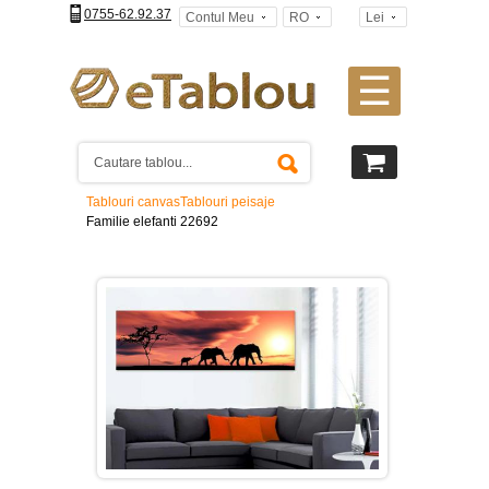
0755-62.92.37
Contul Meu
RO
Lei
☰
Tablouri
canvas
2
piese
-
Tablouri canvas
Tablouri peisaje
>
Familie elefanti 22692
Tablouri
canvas
3
piese
-
>
Tablouri
canvas
4
piese
-
>
Tablouri