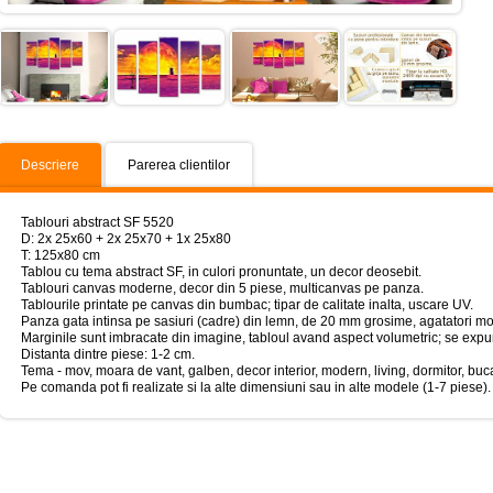
Descriere
Parerea clientilor
Tablouri abstract SF 5520
D: 2x 25x60 + 2x 25x70 + 1x 25x80
T: 125x80 cm
Tablou cu tema abstract SF, in culori pronuntate, un decor deosebit.
Tablouri canvas moderne, decor din 5 piese, multicanvas pe panza.
Tablourile printate pe canvas din bumbac; tipar de calitate inalta, uscare UV.
Panza gata intinsa pe sasiuri (cadre) din lemn, de 20 mm grosime, agatatori mo
Marginile sunt imbracate din imagine, tabloul avand aspect volumetric; se expun
Distanta dintre piese: 1-2 cm.
Tema - mov, moara de vant, galben, decor interior, modern, living, dormitor, buca
Pe comanda pot fi realizate si la alte dimensiuni sau in alte modele (1-7 piese).