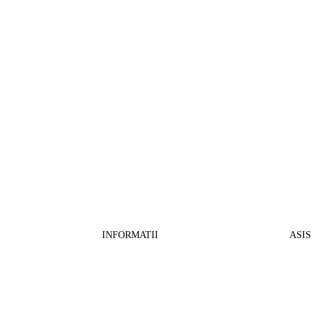
INFORMATII
ASI
CO
BB Media Color srl, CUI:RO27781540
Cont RON: RO57 INGB 0000 9999 1271
Fin
2802
ING Bank, SWIFT: INGBROBU
Ret
Strada Ștefan cel Mare 147, 550321 Sibiu,
Tran
RO