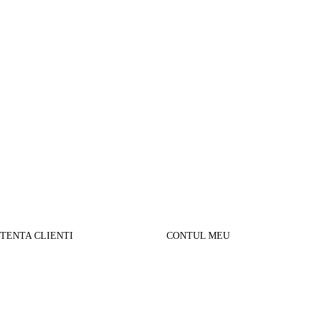
STENTA CLIENTI
CONTUL MEU
SUL MEU
Parerea clientilor
alizare comanda
Contul Meu
urnare produse
Istoric comenzi
sport si Plata
Cautare avansata