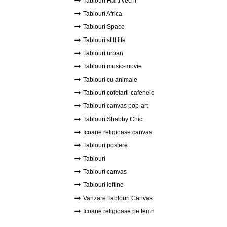
Tablouri Harti vechi
Tablouri Africa
Tablouri Space
Tablouri still life
Tablouri urban
Tablouri music-movie
Tablouri cu animale
Tablouri cofetarii-cafenele
Tablouri canvas pop-art
Tablouri Shabby Chic
Icoane religioase canvas
Tablouri postere
Tablouri
Tablouri canvas
Tablouri ieftine
Vanzare Tablouri Canvas
Icoane religioase pe lemn