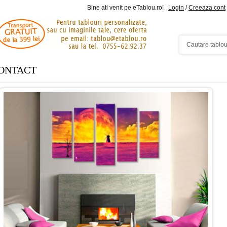
Bine ati venit pe eTablou.ro!
Login
/
Creeaza cont
ONTACT