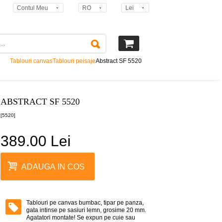
Contul Meu
RO
Lei
Tablouri canvas
Tablouri peisaje
Abstract SF 5520
ABSTRACT SF 5520
[5520]
389.00 Lei
ADAUGA IN COS
Tablouri pe canvas bumbac, tipar pe panza,
gata intinse pe sasiuri lemn, grosime 20 mm.
Agatatori montate! Se expun pe cuie sau