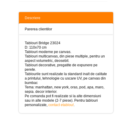
>
Tablouri
peisaje
Descriere
-
>
Parerea clientilor
Tablouri
dupa
Tablouri Bridge 23024
picturi
D: 110x70 cm
-
Tablouri moderne pe canvas.
>
Tablouri multicanvas, din piese multiple, pentru un
aspect volumetric, deosebit.
Tablouri
Tablouri decorative, pregatite de expunere pe
Living
perete.
-
Tablourile sunt realizate la standard inalt de calitate
>
a printului, tehnologie cu uscare UV, pe canvas din
bumbac
Tablouri
Tema: manhattan, new york, oras, pod, apa, maro,
relax-
sepia. decor interior.
spa
Pe comanda pot fi realizate si la alte dimensiuni
-
sau in alte modele (2-7 piese). Pentru tablouri
>
personalizate,
contact etablou!
.
Tablouri
Beauty
Fashion
-