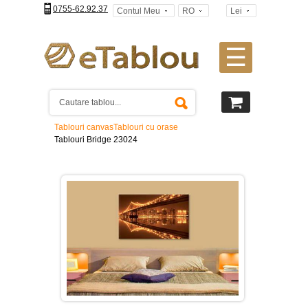
0755-62.92.37
Contul Meu
RO
Lei
☰
Tablouri
canvas
2
piese
-
Tablouri canvas
Tablouri cu orase
>
Tablouri Bridge 23024
Tablouri
canvas
3
piese
-
>
Tablouri
canvas
4
piese
-
>
Tablouri