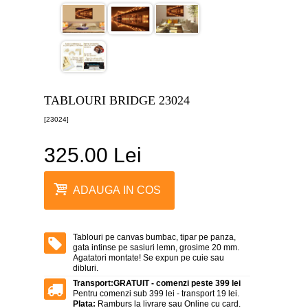
canvas
5
piese
-
>
Tablouri
canvas
6
TABLOURI BRIDGE 23024
piese
-
[23024]
>
325.00 Lei
Tablouri
canvas
7
piese
ADAUGA IN COS
-
>
Tablouri
abstracte
Tablouri pe canvas bumbac, tipar pe panza,
-
gata intinse pe sasiuri lemn, grosime 20 mm.
>
Agatatori montate! Se expun pe cuie sau
dibluri.
Tablouri
Transport:
GRATUIT - comenzi peste 399 lei
flori
Pentru comenzi sub 399 lei - transport 19 lei.
-
Plata:
Ramburs la livrare sau Online cu card.