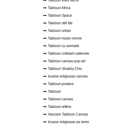
Tablouri Harti vechi
Tablouri Africa
Tablouri Space
Tablouri still life
Tablouri urban
Tablouri music-movie
Tablouri cu animale
Tablouri cofetarii-cafenele
Tablouri canvas pop-art
Tablouri Shabby Chic
Icoane religioase canvas
Tablouri postere
Tablouri
Tablouri canvas
Tablouri ieftine
Vanzare Tablouri Canvas
Icoane religioase pe lemn