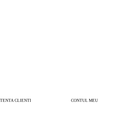
STENTA CLIENTI
CONTUL MEU
SUL MEU
Parerea clientilor
alizare comanda
Contul Meu
urnare produse
Istoric comenzi
sport si Plata
Cautare avansata