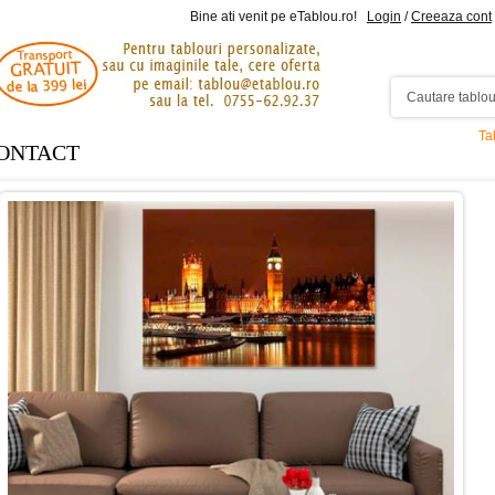
Bine ati venit pe eTablou.ro!
Login
/
Creeaza cont
Ta
ONTACT