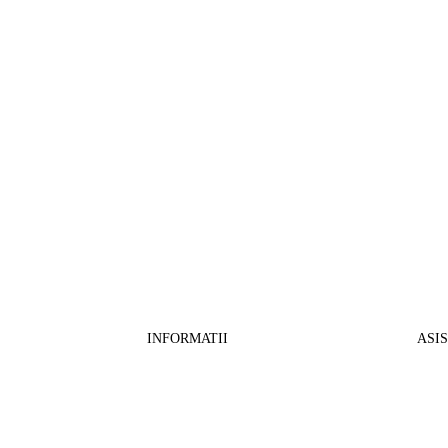
INFORMATII
ASI
CO
BB Media Color srl, CUI:RO27781540
Cont RON: RO57 INGB 0000 9999 1271
Fin
2802
ING Bank, SWIFT: INGBROBU
Ret
Strada Ștefan cel Mare 147, 550321 Sibiu,
Tran
RO