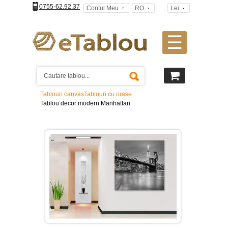
0755-62.92.37
Contul Meu
RO
Lei
☰
Tablouri
canvas
2
piese
-
Tablouri canvas
Tablouri cu orase
>
Tablou decor modern Manhattan
Tablouri
canvas
3
piese
-
>
Tablouri
canvas
4
piese
-
>
Tablouri