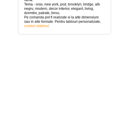
>
Tema - oras, new york, pod, brooklyn, bridge, alb
negru, modern, decor interior, elegant, living,
Tablouri
dormitor, patrate, birou.
cu
Pe comanda pot fi realizate si la alte dimensiuni
orase
sau in alte formate. Pentru tablouri personalizate,
-
contact etablou!
.
>
Tablouri
Moderne
-
>
Tablouri
Bucatarie
-
>
Tablouri
terapia
in
culori
-
>
Tablouri
Dormitor
-