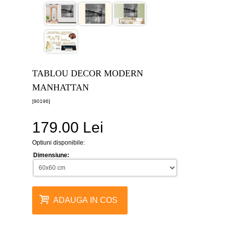
canvas
5
piese
-
>
Tablouri
canvas
6
TABLOU DECOR MODERN
piese
-
MANHATTAN
>
[90196]
Tablouri
canvas
179.00 Lei
7
piese
-
Optiuni disponibile:
>
Dimensiune:
Tablouri
abstracte
-
>
ADAUGA IN COS
Tablouri
flori
-