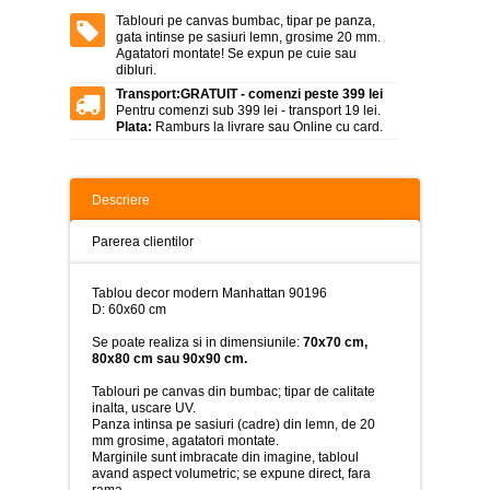
>
Tablouri pe canvas bumbac, tipar pe panza,
gata intinse pe sasiuri lemn, grosime 20 mm.
Tablouri
Agatatori montate! Se expun pe cuie sau
peisaje
dibluri.
-
>
Transport:
GRATUIT - comenzi peste 399 lei
Pentru comenzi sub 399 lei - transport 19 lei.
Plata:
Ramburs la livrare sau Online cu card.
Tablouri
dupa
picturi
-
>
Descriere
Tablouri
Parerea clientilor
Living
-
>
Tablou decor modern Manhattan 90196
D: 60x60 cm
Tablouri
relax-
Se poate realiza si in dimensiunile:
70x70 cm,
spa
80x80 cm sau 90x90 cm.
-
>
Tablouri pe canvas din bumbac; tipar de calitate
inalta, uscare UV.
Panza intinsa pe sasiuri (cadre) din lemn, de 20
Tablouri
mm grosime, agatatori montate.
Beauty
Marginile sunt imbracate din imagine, tabloul
Fashion
avand aspect volumetric; se expune direct, fara
-
rama.