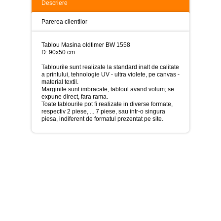
>
Descriere
Tablouri
Parerea clientilor
peisaje
-
>
Tablou Masina oldtimer BW 1558
D: 90x50 cm
Tablouri
dupa
Tablourile sunt realizate la standard inalt de calitate
picturi
a printului, tehnologie UV - ultra violete, pe canvas -
-
material textil.
>
Marginile sunt imbracate, tabloul avand volum; se
expune direct, fara rama.
Toate tablourile pot fi realizate in diverse formate,
Tablouri
respectiv 2 piese, ... 7 piese, sau intr-o singura
Living
piesa, indiferent de formatul prezentat pe site.
-
>
Tablouri
relax-
spa
-
>
Tablouri
Beauty
Fashion
-