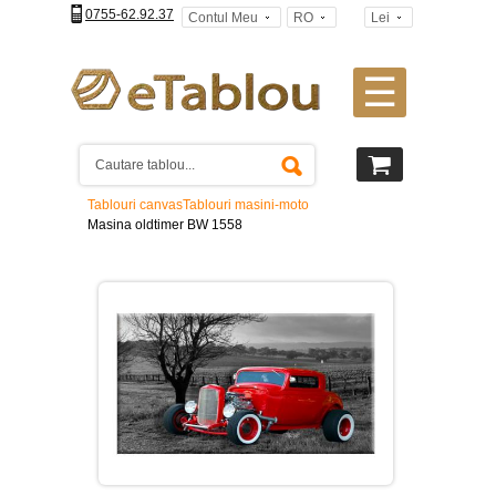
0755-62.92.37
Contul Meu
RO
Lei
☰
Tablouri
canvas
2
piese
-
Tablouri canvas
Tablouri masini-moto
>
Masina oldtimer BW 1558
Tablouri
canvas
3
piese
-
>
Tablouri
canvas
4
piese
-
>
Tablouri