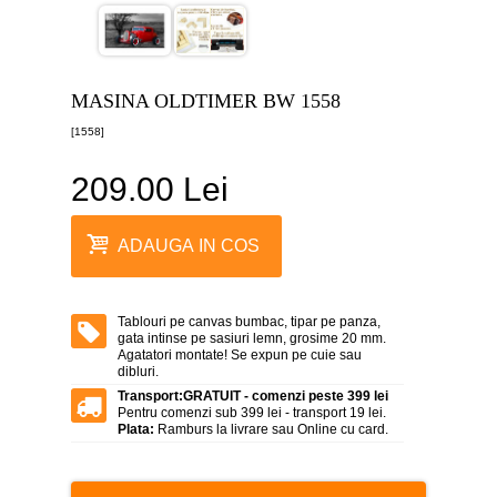
canvas
5
piese
-
>
MASINA OLDTIMER BW 1558
Tablouri
[1558]
canvas
6
piese
209.00 Lei
-
>
Tablouri
ADAUGA IN COS
canvas
7
piese
-
Tablouri pe canvas bumbac, tipar pe panza,
>
gata intinse pe sasiuri lemn, grosime 20 mm.
Agatatori montate! Se expun pe cuie sau
Tablouri
dibluri.
abstracte
-
Transport:
GRATUIT - comenzi peste 399 lei
>
Pentru comenzi sub 399 lei - transport 19 lei.
Plata:
Ramburs la livrare sau Online cu card.
Tablouri
flori
-