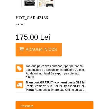
canvas
5
piese
-
HOT_CAR 43186
>
[43186]
Tablouri
canvas
6
175.00 Lei
piese
-
>
ADAUGA IN COS
Tablouri
canvas
7
piese
Tablouri pe canvas bumbac, tipar pe panza,
-
gata intinse pe sasiuri lemn, grosime 20 mm.
>
Agatatori montate! Se expun pe cuie sau
dibluri.
Tablouri
Transport:
GRATUIT - comenzi peste 399 lei
abstracte
Pentru comenzi sub 399 lei - transport 19 lei.
-
Plata:
Ramburs la livrare sau Online cu card.
>
Tablouri
flori
Descriere
-