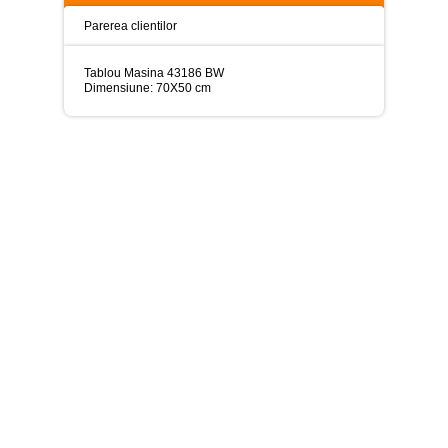
>
Parerea clientilor
Tablouri
peisaje
-
Tablou Masina 43186 BW
>
Dimensiune: 70X50 cm
Tablouri
dupa
picturi
-
>
Tablouri
Living
-
>
Tablouri
relax-
spa
-
>
Tablouri
Beauty
Fashion
-