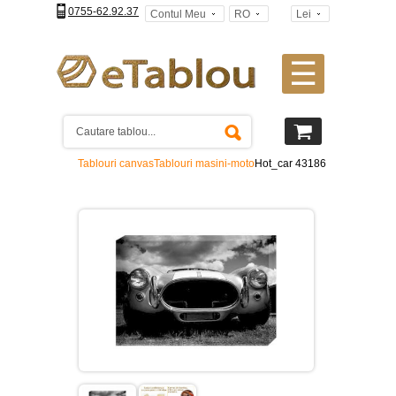
0755-62.92.37
Contul Meu
RO
Lei
☰
Tablouri
canvas
2
piese
-
Tablouri canvas
Tablouri masini-moto
Hot_car 43186
>
Tablouri
canvas
3
piese
-
>
Tablouri
canvas
4
piese
-
>
Tablouri