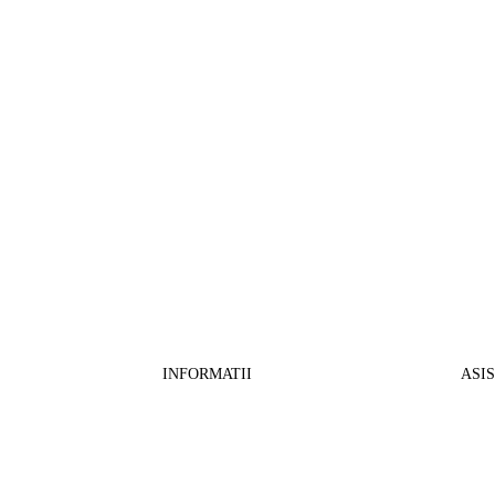
INFORMATII
ASI
CO
BB Media Color srl, CUI:RO27781540
Cont RON: RO57 INGB 0000 9999 1271
Fin
2802
ING Bank, SWIFT: INGBROBU
Ret
Strada Ștefan cel Mare 147, 550321 Sibiu,
Tran
RO