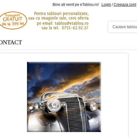
Bine ati venit pe eTablou.ro!
Login
/
Creeaza cont
ONTACT