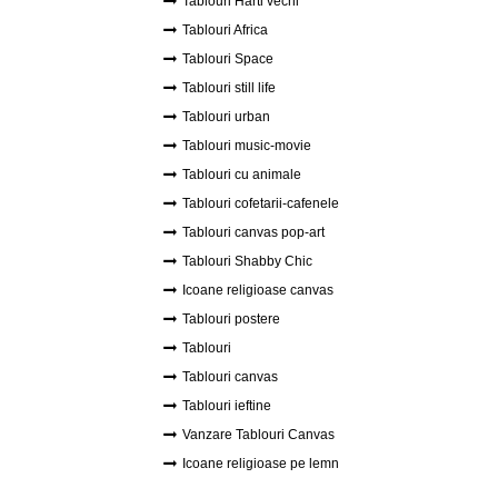
Tablouri Harti vechi
Tablouri Africa
Tablouri Space
Tablouri still life
Tablouri urban
Tablouri music-movie
Tablouri cu animale
Tablouri cofetarii-cafenele
Tablouri canvas pop-art
Tablouri Shabby Chic
Icoane religioase canvas
Tablouri postere
Tablouri
Tablouri canvas
Tablouri ieftine
Vanzare Tablouri Canvas
Icoane religioase pe lemn