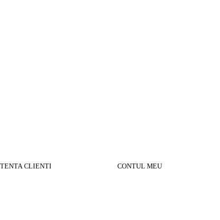
STENTA CLIENTI
CONTUL MEU
SUL MEU
Parerea clientilor
alizare comanda
Contul Meu
urnare produse
Istoric comenzi
sport si Plata
Cautare avansata