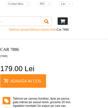
Contul Meu
RO
Lei
Tablouri canvas
Tablouri masini-moto
Car 7886
CAR 7886
[7886]
179.00 Lei
ADAUGA IN COS
Tablouri pe canvas bumbac, tipar pe panza,
gata intinse pe sasiuri lemn, grosime 20 mm.
Agatatori montate! Se expun pe cuie sau