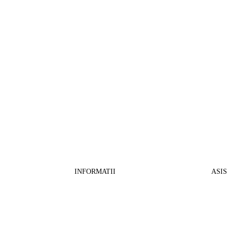
INFORMATII
ASI
CO
BB Media Color srl, CUI:RO27781540
Cont RON: RO57 INGB 0000 9999 1271
Fin
2802
ING Bank, SWIFT: INGBROBU
Ret
Strada Ștefan cel Mare 147, 550321 Sibiu,
Tran
RO