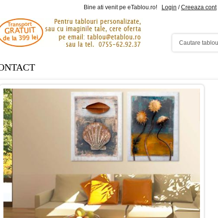
Bine ati venit pe eTablou.ro!
Login
/
Creeaza cont
ONTACT