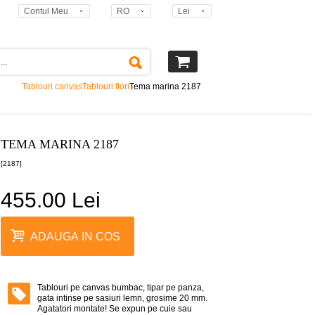
Contul Meu
RO
Lei
Tablouri canvas
Tablouri flori
Tema marina 2187
TEMA MARINA 2187
[2187]
455.00 Lei
ADAUGA IN COS
Tablouri pe canvas bumbac, tipar pe panza,
gata intinse pe sasiuri lemn, grosime 20 mm.
Agatatori montate! Se expun pe cuie sau