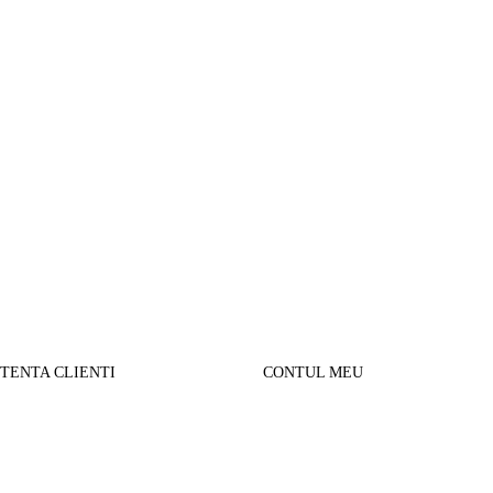
STENTA CLIENTI
CONTUL MEU
SUL MEU
Parerea clientilor
alizare comanda
Contul Meu
urnare produse
Istoric comenzi
sport si Plata
Cautare avansata