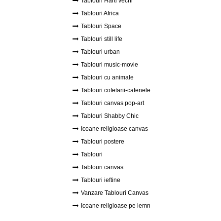
Tablouri Harti vechi
Tablouri Africa
Tablouri Space
Tablouri still life
Tablouri urban
Tablouri music-movie
Tablouri cu animale
Tablouri cofetarii-cafenele
Tablouri canvas pop-art
Tablouri Shabby Chic
Icoane religioase canvas
Tablouri postere
Tablouri
Tablouri canvas
Tablouri ieftine
Vanzare Tablouri Canvas
Icoane religioase pe lemn