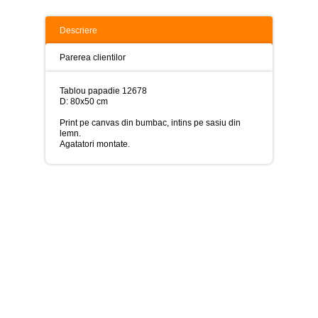
>
Tablouri
Descriere
peisaje
-
Parerea clientilor
>
Tablouri
Tablou papadie 12678
dupa
D: 80x50 cm
picturi
-
Print pe canvas din bumbac, intins pe sasiu din
>
lemn.
Agatatori montate.
Tablouri
Living
-
>
Tablouri
relax-
spa
-
>
Tablouri
Beauty
Fashion
-