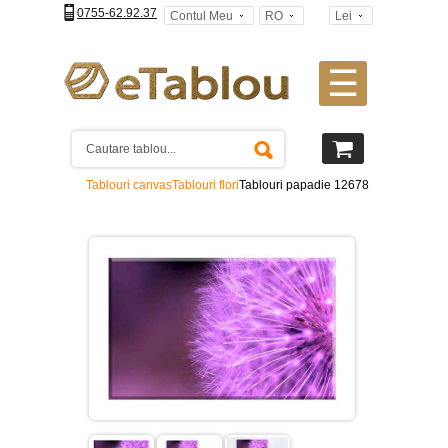
0755-62.92.37
Contul Meu
RO
Lei
☰
Tablouri
canvas
2
piese
-
Tablouri canvas
Tablouri flori
Tablouri papadie 12678
>
Tablouri
canvas
3
piese
-
>
Tablouri
canvas
4
piese
-
>
Tablouri