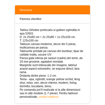
>
Tablouri
Descriere
peisaje
-
Parerea clientilor
>
Tablouri
Tablou Orhidee portocaliu si galben oglindita in
dupa
apa 53501
picturi
D: 2x 25x60 cm + 2x 25x80 + 1x 25x100 cm
-
T: 125x100 cm
>
Tablouri canvas moderne, decor din 5 piese,
multicanvas pe panza.
Tablouri
Tablourile printate pe canvas din bumbac; tipar de
Living
calitate inalta, uscare UV.
-
Panza gata intinsa pe sasiuri (cadre) din lemn, de
>
20 mm grosime, agatatori montate.
Marginile sunt imbracate din imagine, tabloul
avand aspect volumetric; se expune direct, fara
Tablouri
rama.
relax-
Distanta dintre piese: 1-2 cm.
spa
Tema - apa, oglindit, orange yellow orchid, feng
-
shui, relax, zen, decor interior, modern, living,
>
dormitor, bucatarie, birou.
Pe comanda pot fi realizate si la alte dimensiuni
Tablouri
sau in alte modele (1-7 piese). Pentru tablouri
Beauty
personalizate,
contact etablou!
.
Fashion
-