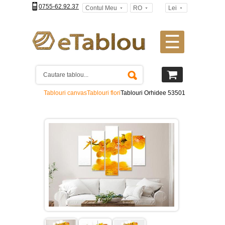
0755-62.92.37
Contul Meu
RO
Lei
☰
Tablouri
canvas
2
piese
-
Tablouri canvas
Tablouri flori
Tablouri Orhidee 53501
>
Tablouri
canvas
3
piese
-
>
Tablouri
canvas
4
piese
-
>
Tablouri