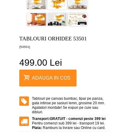
canvas
5
piese
-
>
Tablouri
canvas
TABLOURI ORHIDEE 53501
6
piese
[53501]
-
>
499.00 Lei
Tablouri
canvas
7
ADAUGA IN COS
piese
-
>
Tablouri
Tablouri pe canvas bumbac, tipar pe panza,
abstracte
gata intinse pe sasiuri lemn, grosime 20 mm.
-
Agatatori montate! Se expun pe cuie sau
>
dibluri.
Transport:
GRATUIT - comenzi peste 399 lei
Tablouri
Pentru comenzi sub 399 lei - transport 19 lei.
flori
Plata:
Ramburs la livrare sau Online cu card.
-