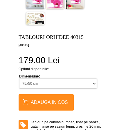
canvas
5
piese
-
>
Tablouri
canvas
TABLOURI ORHIDEE 40315
6
piese
[40315]
-
>
179.00 Lei
Tablouri
canvas
Optiuni disponibile:
7
piese
Dimensiune:
-
>
Tablouri
abstracte
ADAUGA IN COS
-
>
Tablouri
Tablouri pe canvas bumbac, tipar pe panza,
flori
gata intinse pe sasiuri lemn, grosime 20 mm.
-