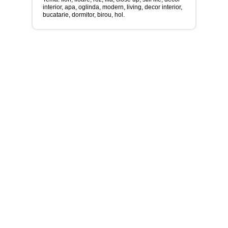
>
interior, apa, oglinda, modern, living, decor interior,
bucatarie, dormitor, birou, hol.
Tablouri
cu
orase
-
>
Tablouri
Moderne
-
>
Tablouri
Bucatarie
-
>
Tablouri
terapia
in
culori
-
>
Tablouri
Dormitor
-