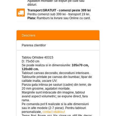
Agatatori montate! Se expun pe cuie sau
>
dibluri.
Tablouri
Transport:
GRATUIT - comenzi peste 399 lei
peisaje
Pentru comenzi sub 399 lei - transport 19 lei.
-
Plata:
Ramburs la livrare sau Online cu card.
>
Tablouri
dupa
Descriere
picturi
-
Parerea clientilor
>
Tablouri
Tablou Orhidee 40315
Living
D: 75x50 cm
-
Se poate realiza si in dimensiunile:
105x70 cm,
>
120x80 cm.
Tablouri canvas decorativ, decoratiuni interioare.
Tablouri
Tablourile printate pe canvas din bumbac; tipar de
relax-
calitate inalta, uscare UV.
spa
Panza gata intinsa pe sasiuri (cadre) din lemn, de
-
20 mm grosime, agatatori montate.
>
Marginile sunt imbracate din imagine, tabloul
avand aspect volumetric; se expune direct, fara
rama.
Tablouri
Pe comanda pot fi realizate si la alte dimensiuni
Beauty
sau in alte modele (2-7 piese). Pentru tablouri
Fashion
personalizate,
contact etablou!
-
Tema: flori, floare, roz, lila, close up, still life, decor