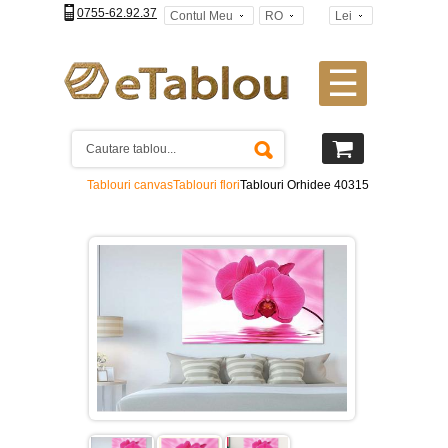
0755-62.92.37
Contul Meu
RO
Lei
☰
Tablouri
canvas
2
piese
-
Tablouri canvas
Tablouri flori
Tablouri Orhidee 40315
>
Tablouri
canvas
3
piese
-
>
Tablouri
canvas
4
piese
-
>
Tablouri