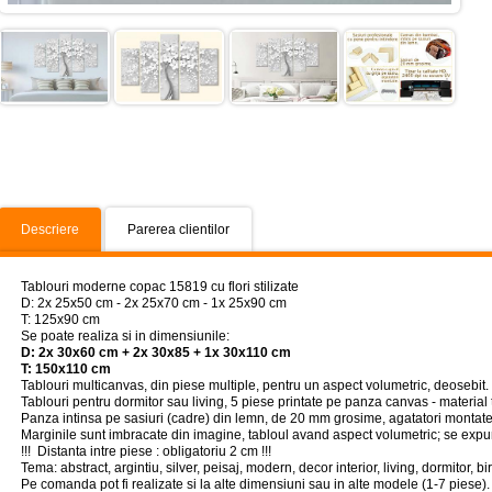
Descriere
Parerea clientilor
Tablouri moderne copac 15819 cu flori stilizate
D: 2x 25x50 cm - 2x 25x70 cm - 1x 25x90 cm
T: 125x90 cm
Se poate realiza si in dimensiunile:
D: 2x 30x60 cm + 2x 30x85 + 1x 30x110 cm
T: 150x110 cm
Tablouri multicanvas, din piese multiple, pentru un aspect volumetric, deosebit. Tab
Tablouri pentru dormitor sau living, 5 piese printate pe panza canvas - material
Panza intinsa pe sasiuri (cadre) din lemn, de 20 mm grosime, agatatori montate
Marginile sunt imbracate din imagine, tabloul avand aspect volumetric; se expun
!!! Distanta intre piese : obligatoriu 2 cm !!!
Tema: abstract, argintiu, silver, peisaj, modern, decor interior, living, dormitor, bi
Pe comanda pot fi realizate si la alte dimensiuni sau in alte modele (1-7 piese).