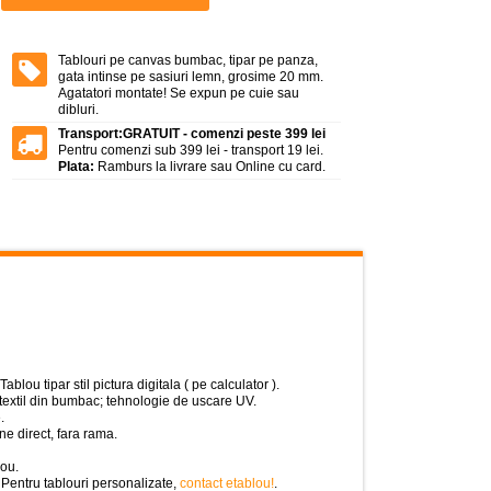
Tablouri pe canvas bumbac, tipar pe panza,
gata intinse pe sasiuri lemn, grosime 20 mm.
Agatatori montate! Se expun pe cuie sau
dibluri.
Transport:
GRATUIT - comenzi peste 399 lei
Pentru comenzi sub 399 lei - transport 19 lei.
Plata:
Ramburs la livrare sau Online cu card.
lou tipar stil pictura digitala ( pe calculator ).
 textil din bumbac; tehnologie de uscare UV.
.
e direct, fara rama.
rou.
 Pentru tablouri personalizate,
contact etablou!
.