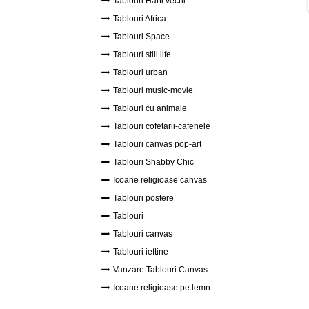
Tablouri Harti vechi
Tablouri Africa
Tablouri Space
Tablouri still life
Tablouri urban
Tablouri music-movie
Tablouri cu animale
Tablouri cofetarii-cafenele
Tablouri canvas pop-art
Tablouri Shabby Chic
Icoane religioase canvas
Tablouri postere
Tablouri
Tablouri canvas
Tablouri ieftine
Vanzare Tablouri Canvas
Icoane religioase pe lemn