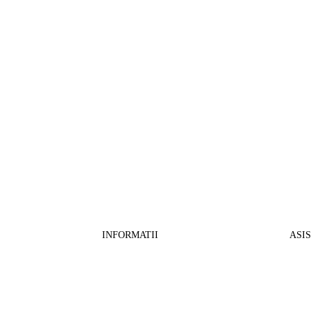
INFORMATII
ASI
CO
BB Media Color srl, CUI:RO27781540
Cont RON: RO57 INGB 0000 9999 1271
Fin
2802
ING Bank, SWIFT: INGBROBU
Ret
Strada Ștefan cel Mare 147, 550321 Sibiu,
Tran
RO