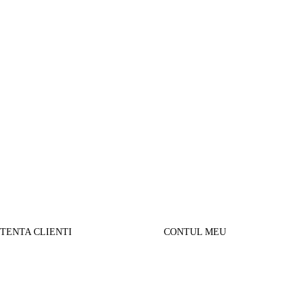
STENTA CLIENTI
CONTUL MEU
SUL MEU
Parerea clientilor
alizare comanda
Contul Meu
urnare produse
Istoric comenzi
sport si Plata
Cautare avansata