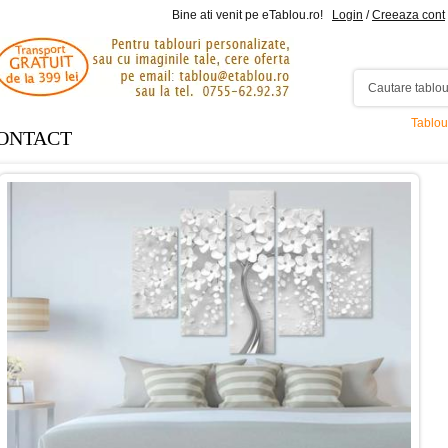
Bine ati venit pe eTablou.ro!
Login
/
Creeaza cont
Tablou
ONTACT