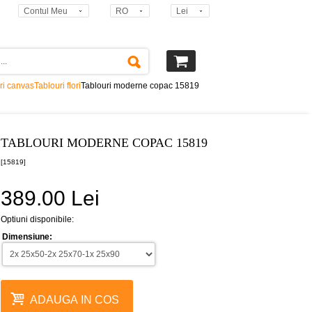
Contul Meu
RO
Lei
ri canvas
Tablouri flori
Tablouri moderne copac 15819
TABLOURI MODERNE COPAC 15819
[15819]
389.00 Lei
Optiuni disponibile:
Dimensiune:
ADAUGA IN COS