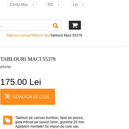
Contul Meu
RO
Lei
Tablouri canvas
Tablouri flori
Tablouri Maci 55378
TABLOURI MACI 55378
[55378]
175.00 Lei
ADAUGA IN COS
Tablouri pe canvas bumbac, tipar pe panza,
gata intinse pe sasiuri lemn, grosime 20 mm.
Agatatori montate! Se expun pe cuie sau