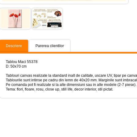
Descriere
Parerea clientilor
Tablou Maci 55378
D: 50x70 cm
Tablouri canvas realizate la standard inalt de calitate, uscare UV, tipar pe canv
Tablourile sunt intinse pe cadru din lemn de 40x20 mm. Marginile sunt imbracat
Pe comanda pot fi realizate si la alte dimensiuni sau in alte modele (2-7 piese).
Tema: flori, floare, rosu, close up, still life, decor interior, stil pictat.