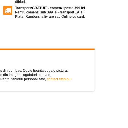
dibluri.
Transport:
GRATUIT - comenzi peste 399 lei
Pentru comenzi sub 399 lei - transport 19 lei.
Plata:
Ramburs la livrare sau Online cu card.
as din bumbac. Copie tiparita dupa o pictura.
e din imagine, agatatori montate.
 Pentru tablouri personalizate,
contact etablou!