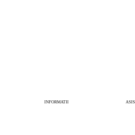
INFORMATII
ASI
CO
BB Media Color srl, CUI:RO27781540
Cont RON: RO57 INGB 0000 9999 1271
Fin
2802
ING Bank, SWIFT: INGBROBU
Ret
Strada Ștefan cel Mare 147, 550321 Sibiu,
Tran
RO