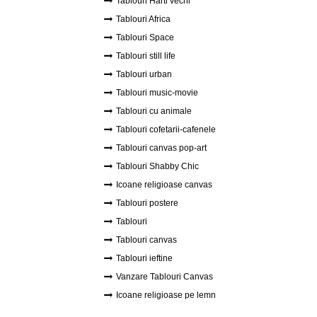
Tablouri Harti vechi
Tablouri Africa
Tablouri Space
Tablouri still life
Tablouri urban
Tablouri music-movie
Tablouri cu animale
Tablouri cofetarii-cafenele
Tablouri canvas pop-art
Tablouri Shabby Chic
Icoane religioase canvas
Tablouri postere
Tablouri
Tablouri canvas
Tablouri ieftine
Vanzare Tablouri Canvas
Icoane religioase pe lemn