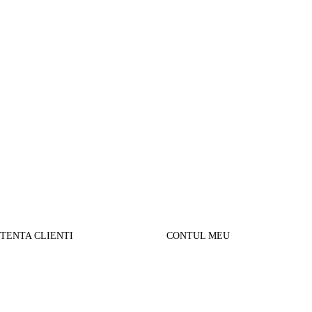
STENTA CLIENTI
CONTUL MEU
SUL MEU
Parerea clientilor
alizare comanda
Contul Meu
urnare produse
Istoric comenzi
sport si Plata
Cautare avansata