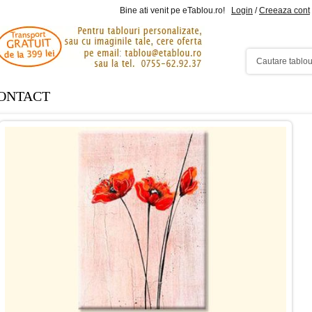
Bine ati venit pe eTablou.ro!
Login
/
Creeaza cont
ONTACT