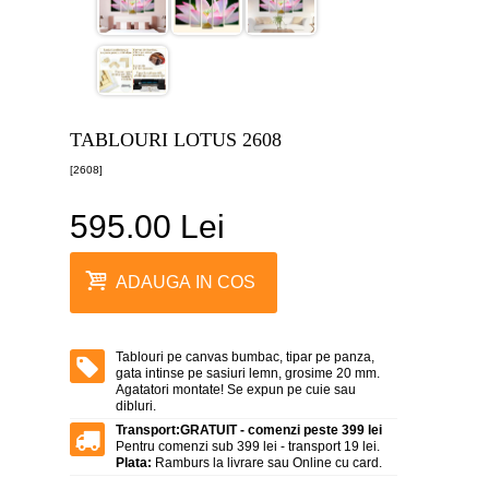
canvas
5
piese
-
>
Tablouri
canvas
TABLOURI LOTUS 2608
6
piese
[2608]
-
>
595.00 Lei
Tablouri
canvas
7
ADAUGA IN COS
piese
-
>
Tablouri
Tablouri pe canvas bumbac, tipar pe panza,
abstracte
gata intinse pe sasiuri lemn, grosime 20 mm.
-
Agatatori montate! Se expun pe cuie sau
>
dibluri.
Transport:
GRATUIT - comenzi peste 399 lei
Tablouri
Pentru comenzi sub 399 lei - transport 19 lei.
flori
Plata:
Ramburs la livrare sau Online cu card.
-