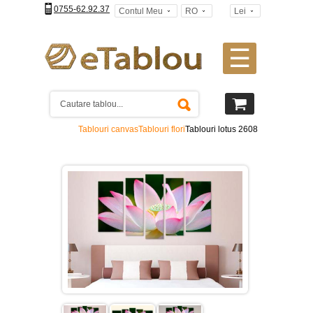
0755-62.92.37
Contul Meu
RO
Lei
☰
Tablouri
canvas
2
piese
-
Tablouri canvas
Tablouri flori
Tablouri lotus 2608
>
Tablouri
canvas
3
piese
-
>
Tablouri
canvas
4
piese
-
>
Tablouri