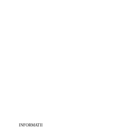
>
Tablouri
Feng-
shui
-
>
Tablouri
camera
copii
-
>
Tablouri
canvas
cu
cai
-
>
Tablouri
decorative
-
>
Tablouri
INFORMATII
masini-
moto