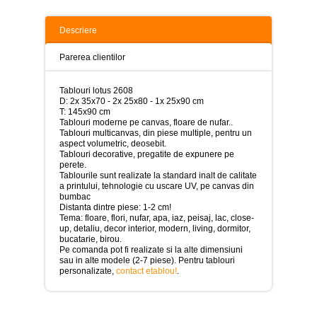
>
Tablouri
Descriere
peisaje
-
Parerea clientilor
>
Tablouri
Tablouri lotus 2608
dupa
D: 2x 35x70 - 2x 25x80 - 1x 25x90 cm
picturi
T: 145x90 cm
-
Tablouri moderne pe canvas, floare de nufar..
>
Tablouri multicanvas, din piese multiple, pentru un
aspect volumetric, deosebit.
Tablouri
Tablouri decorative, pregatite de expunere pe
Living
perete.
-
Tablourile sunt realizate la standard inalt de calitate
>
a printului, tehnologie cu uscare UV, pe canvas din
bumbac
Distanta dintre piese: 1-2 cm!
Tablouri
Tema: floare, flori, nufar, apa, iaz, peisaj, lac, close-
relax-
up, detaliu, decor interior, modern, living, dormitor,
spa
bucatarie, birou.
-
Pe comanda pot fi realizate si la alte dimensiuni
>
sau in alte modele (2-7 piese). Pentru tablouri
personalizate,
contact etablou!
.
Tablouri
Beauty
Fashion
-