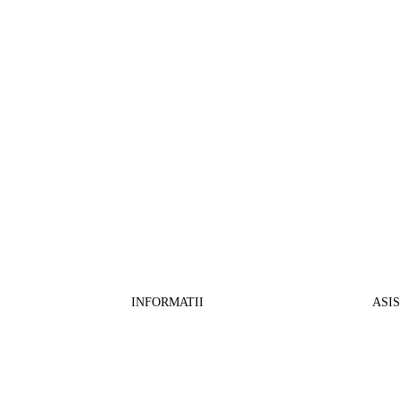
INFORMATII
ASI
CO
BB Media Color srl, CUI:RO27781540
Cont RON: RO57 INGB 0000 9999 1271
Fin
2802
ING Bank, SWIFT: INGBROBU
Ret
Strada Ștefan cel Mare 147, 550321 Sibiu,
Tran
RO