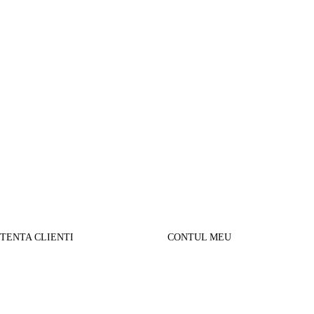
STENTA CLIENTI
CONTUL MEU
SUL MEU
Parerea clientilor
alizare comanda
Contul Meu
urnare produse
Istoric comenzi
sport si Plata
Cautare avansata