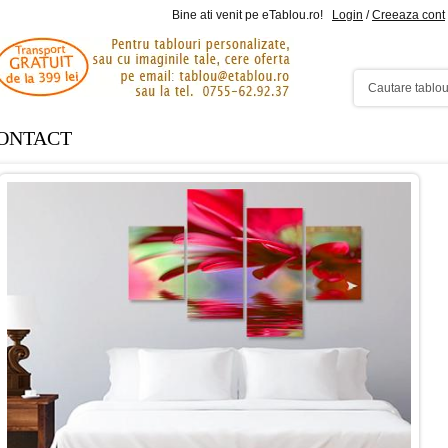
Bine ati venit pe eTablou.ro!
Login
/
Creeaza cont
ONTACT