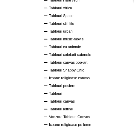
Tablouri Harti vechi
Tablouri Africa
Tablouri Space
Tablouri still life
Tablouri urban
Tablouri music-movie
Tablouri cu animale
Tablouri cofetarii-cafenele
Tablouri canvas pop-art
Tablouri Shabby Chic
Icoane religioase canvas
Tablouri postere
Tablouri
Tablouri canvas
Tablouri ieftine
Vanzare Tablouri Canvas
Icoane religioase pe lemn