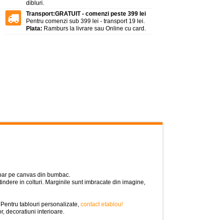
dibluri.
Transport:
GRATUIT - comenzi peste 399 lei
Pentru comenzi sub 399 lei - transport 19 lei.
Plata:
Ramburs la livrare sau Online cu card.
tipar pe canvas din bumbac.
indere in colturi. Marginile sunt imbracate din imagine,
 Pentru tablouri personalizate,
contact etablou!
r, decoratiuni interioare.