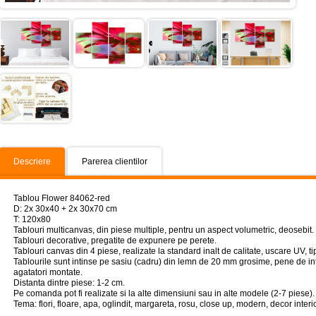
Descriere
Parerea clientilor
Tablou Flower 84062-red
D: 2x 30x40 + 2x 30x70 cm
T: 120x80
Tablouri multicanvas, din piese multiple, pentru un aspect volumetric, deosebit.
Tablouri decorative, pregatite de expunere pe perete.
Tablouri canvas din 4 piese, realizate la standard inalt de calitate, uscare UV, 
Tablourile sunt intinse pe sasiu (cadru) din lemn de 20 mm grosime, pene de int
agatatori montate.
Distanta dintre piese: 1-2 cm.
Pe comanda pot fi realizate si la alte dimensiuni sau in alte modele (2-7 piese).
Tema: flori, floare, apa, oglindit, margareta, rosu, close up, modern, decor interio