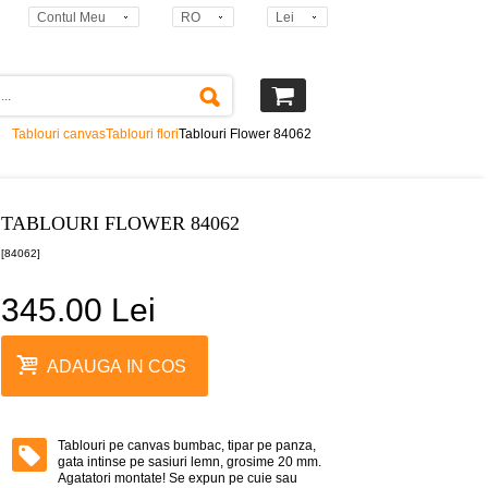
Contul Meu
RO
Lei
Tablouri canvas
Tablouri flori
Tablouri Flower 84062
TABLOURI FLOWER 84062
[84062]
345.00 Lei
ADAUGA IN COS
Tablouri pe canvas bumbac, tipar pe panza,
gata intinse pe sasiuri lemn, grosime 20 mm.
Agatatori montate! Se expun pe cuie sau