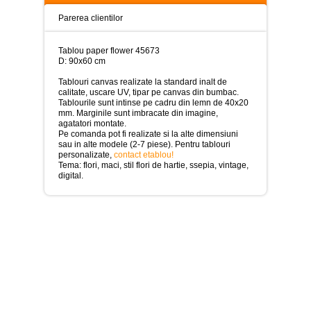
>
Parerea clientilor
Tablouri
peisaje
-
Tablou paper flower 45673
>
D: 90x60 cm
Tablouri canvas realizate la standard inalt de
Tablouri
calitate, uscare UV, tipar pe canvas din bumbac.
dupa
Tablourile sunt intinse pe cadru din lemn de 40x20
picturi
mm. Marginile sunt imbracate din imagine,
-
agatatori montate.
>
Pe comanda pot fi realizate si la alte dimensiuni
sau in alte modele (2-7 piese). Pentru tablouri
Tablouri
personalizate,
contact etablou!
Living
Tema: flori, maci, stil flori de hartie, ssepia, vintage,
-
digital.
>
Tablouri
relax-
spa
-
>
Tablouri
Beauty
Fashion
-