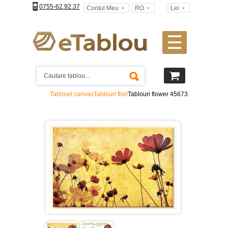
0755-62.92.37
Contul Meu
RO
Lei
☰
Tablouri
canvas
2
piese
-
Tablouri canvas
Tablouri flori
Tablouri flower 45673
>
Tablouri
canvas
3
piese
-
>
Tablouri
canvas
4
piese
-
>
Tablouri