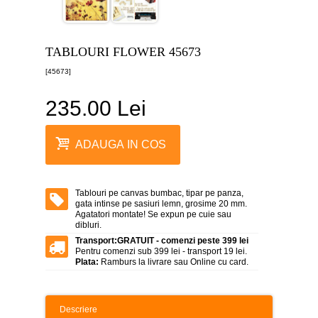
canvas
5
piese
-
TABLOURI FLOWER 45673
>
[45673]
Tablouri
canvas
6
235.00 Lei
piese
-
>
ADAUGA IN COS
Tablouri
canvas
7
piese
Tablouri pe canvas bumbac, tipar pe panza,
-
gata intinse pe sasiuri lemn, grosime 20 mm.
>
Agatatori montate! Se expun pe cuie sau
dibluri.
Tablouri
Transport:
GRATUIT - comenzi peste 399 lei
abstracte
Pentru comenzi sub 399 lei - transport 19 lei.
-
Plata:
Ramburs la livrare sau Online cu card.
>
Tablouri
flori
Descriere
-