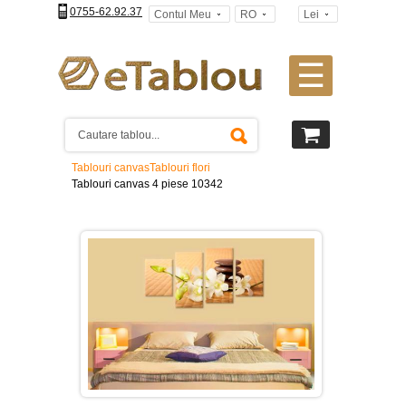
0755-62.92.37
Contul Meu
RO
Lei
☰
Tablouri
canvas
2
piese
-
Tablouri canvas
Tablouri flori
>
Tablouri canvas 4 piese 10342
Tablouri
canvas
3
piese
-
>
Tablouri
canvas
4
piese
-
>
Tablouri