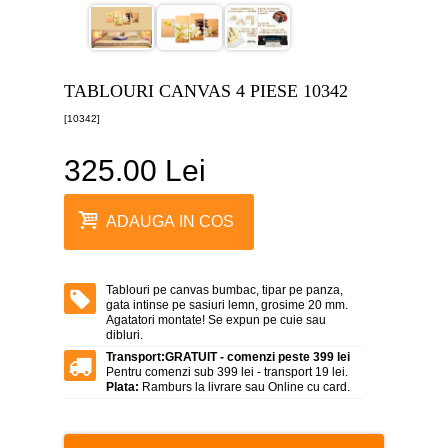
canvas
5
piese
-
>
TABLOURI CANVAS 4 PIESE 10342
Tablouri
[10342]
canvas
6
piese
325.00 Lei
-
>
Tablouri
ADAUGA IN COS
canvas
7
piese
-
Tablouri pe canvas bumbac, tipar pe panza,
>
gata intinse pe sasiuri lemn, grosime 20 mm.
Agatatori montate! Se expun pe cuie sau
Tablouri
dibluri.
abstracte
-
Transport:
GRATUIT - comenzi peste 399 lei
>
Pentru comenzi sub 399 lei - transport 19 lei.
Plata:
Ramburs la livrare sau Online cu card.
Tablouri
flori
-