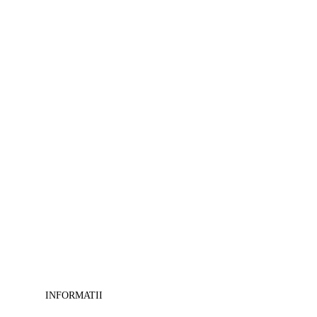
>
Tablouri
Feng-
shui
-
>
Tablouri
camera
copii
-
>
Tablouri
canvas
cu
cai
-
>
Tablouri
decorative
-
>
Tablouri
INFORMATII
masini-
moto