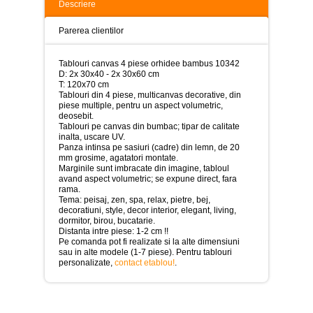
>
Descriere
Tablouri
Parerea clientilor
peisaje
-
>
Tablouri canvas 4 piese orhidee bambus 10342
D: 2x 30x40 - 2x 30x60 cm
Tablouri
T: 120x70 cm
dupa
Tablouri din 4 piese, multicanvas decorative, din
picturi
piese multiple, pentru un aspect volumetric,
-
deosebit.
>
Tablouri pe canvas din bumbac; tipar de calitate
inalta, uscare UV.
Panza intinsa pe sasiuri (cadre) din lemn, de 20
Tablouri
mm grosime, agatatori montate.
Living
Marginile sunt imbracate din imagine, tabloul
-
avand aspect volumetric; se expune direct, fara
>
rama.
Tema: peisaj, zen, spa, relax, pietre, bej,
Tablouri
decoratiuni, style, decor interior, elegant, living,
relax-
dormitor, birou, bucatarie.
spa
Distanta intre piese: 1-2 cm !!
-
Pe comanda pot fi realizate si la alte dimensiuni
>
sau in alte modele (1-7 piese). Pentru tablouri
personalizate,
contact etablou!
.
Tablouri
Beauty
Fashion
-