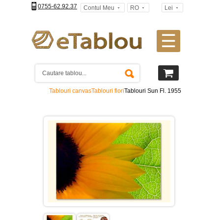
0755-62.92.37
Contul Meu
RO
Lei
☰
Tablouri
canvas
2
piese
-
Tablouri canvas
Tablouri flori
Tablouri Sun Fl. 1955
>
Tablouri
canvas
3
piese
-
>
Tablouri
canvas
4
piese
-
>
Tablouri