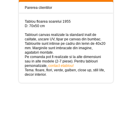
>
Parerea clientilor
Tablouri
peisaje
-
Tablou floarea soarelui 1955
>
D: 70x50 cm
Tablouri canvas realizate la standard inalt de
Tablouri
calitate, uscare UV, tipar pe canvas din bumbac.
dupa
Tablourile sunt intinse pe cadru din lemn de 40x20
picturi
mm. Marginile sunt imbracate din imagine,
-
agatatori montate.
>
Pe comanda pot fi realizate si la alte dimensiuni
sau in alte modele (2-7 piese). Pentru tablouri
Tablouri
personalizate,
contact etablou!
Living
Tema: floare, flori, verde, galben, close up, still life,
-
decor interior.
>
Tablouri
relax-
spa
-
>
Tablouri
Beauty
Fashion
-