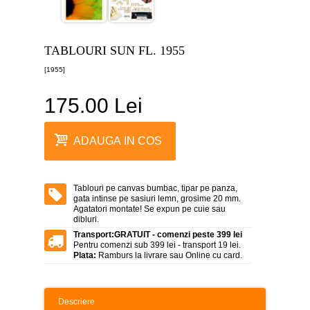
canvas
5
piese
-
TABLOURI SUN FL. 1955
>
[1955]
Tablouri
canvas
6
175.00 Lei
piese
-
>
ADAUGA IN COS
Tablouri
canvas
7
piese
Tablouri pe canvas bumbac, tipar pe panza,
-
gata intinse pe sasiuri lemn, grosime 20 mm.
>
Agatatori montate! Se expun pe cuie sau
dibluri.
Tablouri
Transport:
GRATUIT - comenzi peste 399 lei
abstracte
Pentru comenzi sub 399 lei - transport 19 lei.
-
Plata:
Ramburs la livrare sau Online cu card.
>
Tablouri
flori
Descriere
-