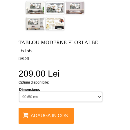
canvas
5
piese
-
>
Tablouri
canvas
6
TABLOU MODERNE FLORI ALBE
piese
-
16156
>
[16156]
Tablouri
canvas
209.00 Lei
7
piese
-
Optiuni disponibile:
>
Dimensiune:
Tablouri
abstracte
-
>
ADAUGA IN COS
Tablouri
flori
-