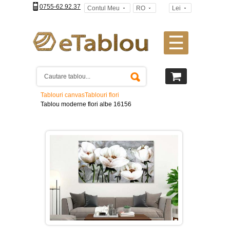
0755-62.92.37
Contul Meu
RO
Lei
☰
Tablouri
canvas
2
piese
-
Tablouri canvas
Tablouri flori
>
Tablou moderne flori albe 16156
Tablouri
canvas
3
piese
-
>
Tablouri
canvas
4
piese
-
>
Tablouri