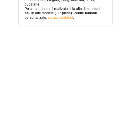
>
bucatarie.
Pe comanda pot fi realizate si la alte dimensiuni
Tablouri
sau in alte modele (1-7 piese). Pentru tablouri
cu
personalizate,
contact etablou!
.
orase
-
>
Tablouri
Moderne
-
>
Tablouri
Bucatarie
-
>
Tablouri
terapia
in
culori
-
>
Tablouri
Dormitor
-