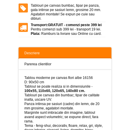
>
Tablouri pe canvas bumbac, tipar pe panza,
gata intinse pe sasiuri lemn, grosime 20 mm.
Tablouri
Agatatori montate! Se expun pe cuie sau
peisaje
dibluri.
-
>
Transport:
GRATUIT - comenzi peste 399 lei
Pentru comenzi sub 399 lei - transport 19 lei.
Plata:
Ramburs la livrare sau Online cu card.
Tablouri
dupa
picturi
-
>
Descriere
Tablouri
Parerea clientilor
Living
-
>
Tablou moderne pe canvas flori albe 16156
D: 90x50 cm
Tablouri
Tabloul se poate realiza si in dimensiunile -
relax-
100x55, 110x60, 120x65, 140x80 cm.
spa
Tablouri pe canvas din bumbac; tipar de calitate
-
inalta, uscare UV.
>
Panza intinsa pe sasiuri (cadre) din lemn, de 20
mm grosime, agatatori montate.
Marginile sunt imbracate din imagine, tabloul
Tablouri
avand aspect volumetric; se expune direct, fara
Beauty
rama.
Fashion
Tema - feng-shui, decorativ, floare, relax, gri, style,
-
decor interior, elegant, living, dormitor, birou,