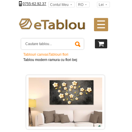
0755-62.92.37
Contul Meu
RO
Lei
☰
Tablouri
canvas
2
piese
-
Tablouri canvas
Tablouri flori
>
Tablou modern ramura cu flori bej
Tablouri
canvas
3
piese
-
>
Tablouri
canvas
4
piese
-
>
Tablouri