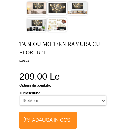
canvas
5
piese
-
>
Tablouri
canvas
6
TABLOU MODERN RAMURA CU
piese
-
FLORI BEJ
>
[19101]
Tablouri
canvas
209.00 Lei
7
piese
-
Optiuni disponibile:
>
Dimensiune:
Tablouri
abstracte
-
>
ADAUGA IN COS
Tablouri
flori
-