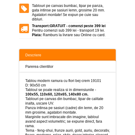
>
Tablouri pe canvas bumbac, tipar pe panza,
gata intinse pe sasiuri lemn, grosime 20 mm.
Tablouri
Agatatori montate! Se expun pe cuie sau
peisaje
dibluri.
-
>
Transport:
GRATUIT - comenzi peste 399 lei
Pentru comenzi sub 399 lei - transport 19 lei.
Plata:
Ramburs la livrare sau Online cu card.
Tablouri
dupa
picturi
-
>
Descriere
Tablouri
Parerea clientilor
Living
-
>
Tablou modern ramura cu flori bej-crem 19101
D: 90x50 cm
Tablouri
Tabloul se poate realiza si in dimensiunile -
relax-
100x55, 110x60, 120x65, 140x80 cm.
spa
Tablouri pe canvas din bumbac; tipar de calitate
-
inalta, uscare UV.
>
Panza intinsa pe sasiuri (cadre) din lemn, de 20
mm grosime, agatatori montate.
Marginile sunt imbracate din imagine, tabloul
Tablouri
avand aspect volumetric; se expune direct, fara
Beauty
rama.
Fashion
Tema - feng-shui, frunze aurii, gold, auriu, decorativ,
-
floare, moderne, relax, style, decor interior, elegant,